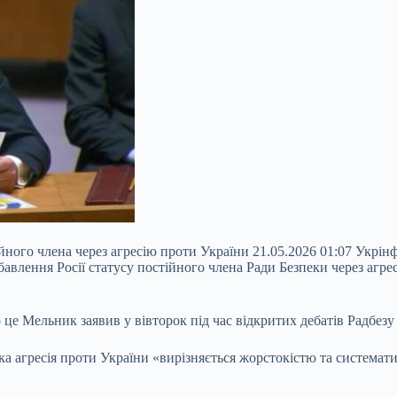
ійного члена через агресію проти України 21.05.2026 01:07 Ук
влення Росії статусу постійного члена Ради Безпеки через агре
це Мельник заявив у вівторок під час відкритих дебатів Радбез
йська агресія проти України «вирізняється жорстокістю та систем