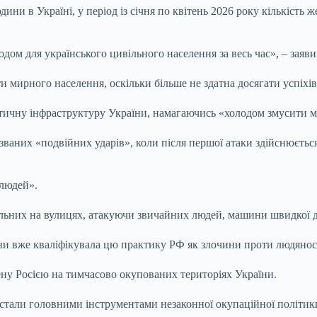
ини в Україні, у період із січня по квітень 2026 року кількість
дом для українського цивільного населення за весь час», – заяв
и мирного населення, оскільки більше не здатна досягати успіхів
тичну інфраструктуру України, намагаючись «холодом змусити м
к званих «подвійних ударів», коли після першої атаки здійснюєть
 людей».
льних на вулицях, атакуючи звичайних людей, машини швидкої до
ни вже кваліфікувала цю практику РФ як злочини проти людянос
ену Росією на тимчасово окупованих територіях України.
стали головними інструментами незаконної окупаційної політик