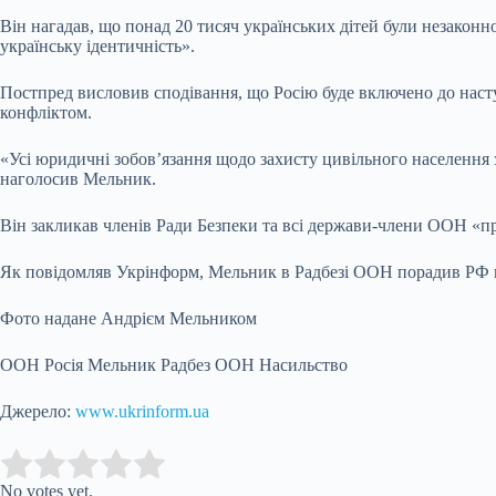
Він нагадав, що понад 20 тисяч українських дітей були незаконно
українську ідентичність».
Постпред висловив сподівання, що Росію буде включено до насту
конфліктом.
«Усі юридичні зобов’язання щодо захисту цивільного населення 
наголосив Мельник.
Він закликав членів Ради Безпеки та всі держави-члени ООН «про
Як повідомляв Укрінформ, Мельник в Радбезі ООН порадив РФ п
Фото надане Андрієм Мельником
ООН Росія Мельник Радбез ООН Насильство
Джерело:
www.ukrinform.ua
Submit Rating
Rate this item:
No votes yet.