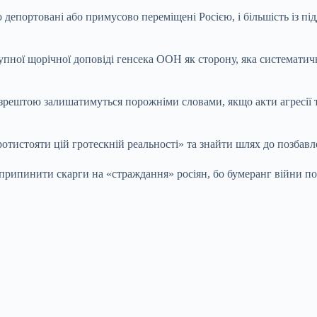
 депортовані або примусово переміщені Росією, і більшість із під
пної щорічної доповіді генсека ООН як сторону, яка систематичн
зрештою залишатимуться порожніми словами, якщо акти агресії та
тистояти цій гротескній реальності» та знайти шлях до позбавле
рипинити скарги на «страждання» росіян, бо бумеранг війни по