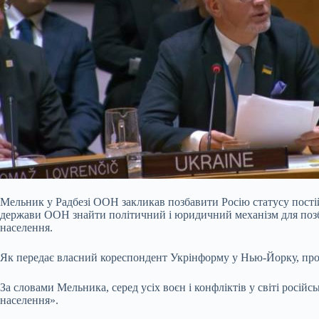
Мельник у Радбезі ООН закликав позбавити Росію статусу пост
держави ООН знайти політичний і юридичний механізм для позба
населення.
Як передає власний кореспондент Укрінформу у Нью-Йорку, про 
За словами Мельника, серед усіх воєн і конфліктів у світі росі
населення».