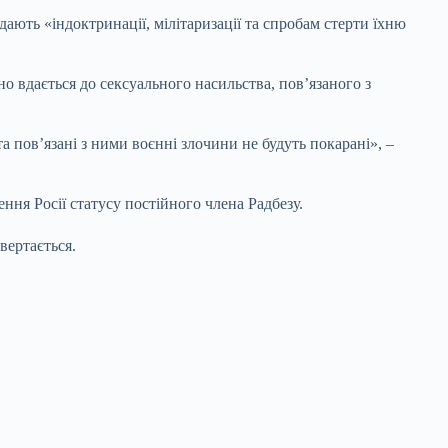
дають «індоктринації, мілітаризації та спробам стерти їхню
о вдається до сексуального насильства, пов’язаного з
 пов’язані з ними воєнні злочини не будуть покарані», –
ння Росії статусу постійного члена Радбезу.
вертається.