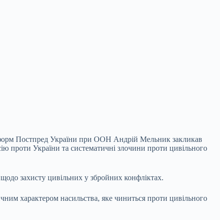
рінформ Постпред України при ООН Андрій Мельник закликав
сію проти України та систематичні злочини проти цивільного
у щодо
захисту цивільних у збройних конфліктах.
атичним характером насильства, яке чиниться проти цивільного