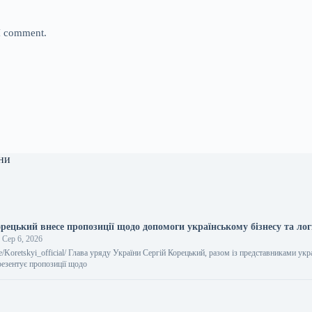
 I comment.
ни
рецький внесе пропозиції щодо допомоги українському бізнесу та лог
Сер 6, 2026
.me/Koretskyi_official/ Глава уряду України Сергій Корецький, разом із представниками укр
резентує пропозиції щодо