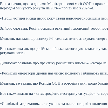
Він зазначив, що, за даними Моніторингової місії ООН з прав люд
періодом минулого року та на 93% – порівняно з 2024-м.
«Перші чотири місяці цього року стали найсмертоноснішим періо
За його словами, Росія посилила ракетний і дроновий терор прот
Мельник нагадав, що взимку РФ систематично атакувала енерге
Він також вказав, що російські війська застосовують тактику та
рятувальників».
Дипломат розповів про практику російських військ – «сафарі на
«Російські оператори дронів навмисно полюють і вбивають циві
Мельник зауважив, що Комісія ООН з розслідування щодо Украї
Він також вказав на «катастрофічно нестерпну ситуацію», створ
«Свавільні затримання…, катування та насильницькі зникнення 