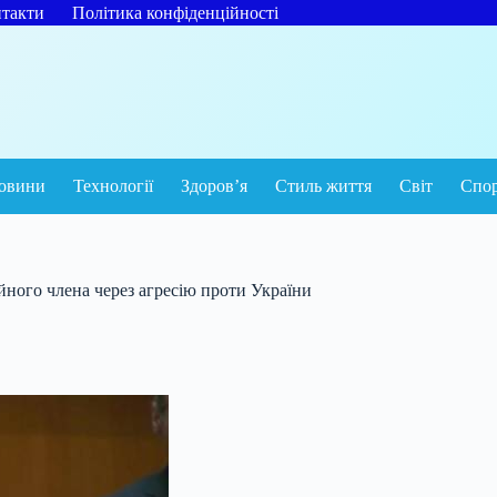
такти
Політика конфіденційності
овини
Технології
Здоров’я
Стиль життя
Світ
Спо
йного члена через агресію проти України