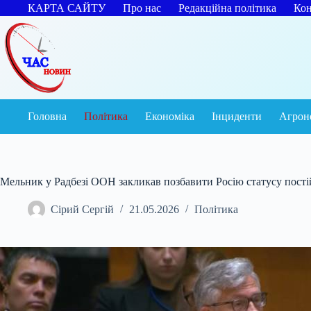
Перейти
КАРТА САЙТУ
Про нас
Редакційна політика
Кон
до
вмісту
Головна
Політика
Економіка
Інциденти
Агрон
Мельник у Радбезі ООН закликав позбавити Росію статусу пості
Сірий Сергій
21.05.2026
Політика