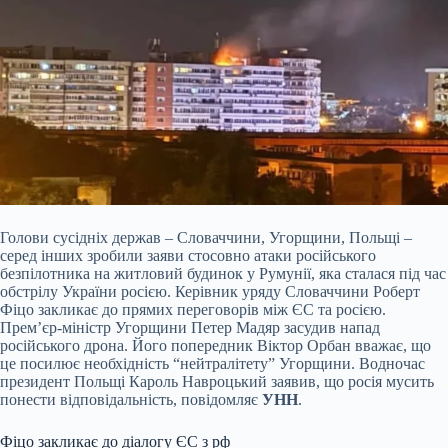
Голови сусідніх держав – Словаччини, Угорщини, Польщі –
серед інших зробили заяви стосовно атаки російського
безпілотника на житловий будинок у Румунії, яка сталася під час
обстрілу України росією. Керівник уряду Словаччини Роберт
Фіцо закликає до прямих переговорів між ЄС та росією.
Прем’єр-міністр Угорщини Петер Мадяр засудив напад
російського дрона. Його попередник Віктор Орбан вважає, що
це посилює необхідність “нейтралітету” Угорщини. Водночас
президент Польщі Кароль Навроцький заявив, що росія мусить
понести відповідальність, повідомляє
УНН
.
Фіцо закликає до діалогу ЄС з рф