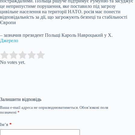
постраждалими. Польща рішуче підтримує Румунію та засуджує
це неприпустиме порушення, яке поставило під загрозу
цивільне населення на території НАТО. росія має понести
відповідальність за дії, що загрожують безпеці та стабільності
Європи
– зазначив президент Польщі Кароль Навроцький у X.
Джерело
Submit Rating
Rate this item:
No votes yet.
Залишити відповідь
Ваша e-mail адреса не оприлюднюватиметься.
Обов’язкові поля
позначені
*
Ім’я
*