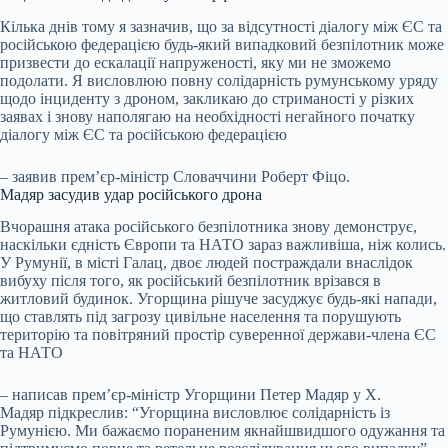
Кілька днів тому я зазначив, що за відсутності діалогу між ЄС та
російською федерацією будь-який випадковий безпілотник може
призвести до ескалації напруженості, яку ми не зможемо
подолати. Я висловлюю повну солідарність румунському уряду
щодо інциденту з дроном, закликаю до стриманості у різких
заявах і знову наполягаю на необхідності негайного початку
діалогу між ЄС та російською федерацією
– заявив прем’єр-міністр Словаччини Роберт Фіцо.
Мадяр засудив удар російського дрона
Вчорашня атака російського безпілотника знову демонструє,
наскільки єдність Європи та НАТО зараз важливіша, ніж колись.
У Румунії, в місті Галац, двоє людей постраждали внаслідок
вибуху після того, як російський безпілотник врізався в
житловий будинок. Угорщина рішуче засуджує будь-які напади,
що ставлять під загрозу цивільне населення та порушують
територію та повітряний простір суверенної держави-члена ЄС
та НАТО
– написав прем’єр-міністр Угорщини Петер Мадяр у X.
Мадяр підкреслив: “Угорщина висловлює солідарність із
Румунією. Ми бажаємо пораненим якнайшвидшого одужання та