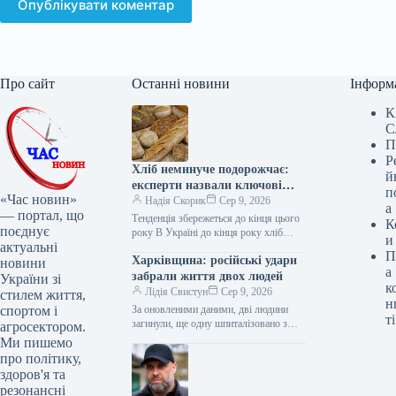
Опублікувати коментар
Про сайт
Останні новини
Інформ
К
С
П
Р
Хліб неминуче подорожчає:
й
експерти назвали ключові
п
«Час новин»
причини
Надія Скорик
Сер 9, 2026
а
— портал, що
Тенденція збережеться до кінця цього
К
поєднує
року В Україні до кінця року хліб
и
актуальні
може подорожчати ще приблизно на
П
Харківщина: російські удари
10%. Про це…
новини
а
забрали життя двох людей
України зі
к
Лідія Свистун
Сер 9, 2026
стилем життя,
н
За оновленими даними, дві людини
спортом і
ті
загинули, ще одну шпиталізовано з
агросектором.
важкими травмами внаслідок
Ми пишемо
влучання російського БпЛА у житлову
про політику,
багатоповерхівку в…
здоров'я та
резонансні