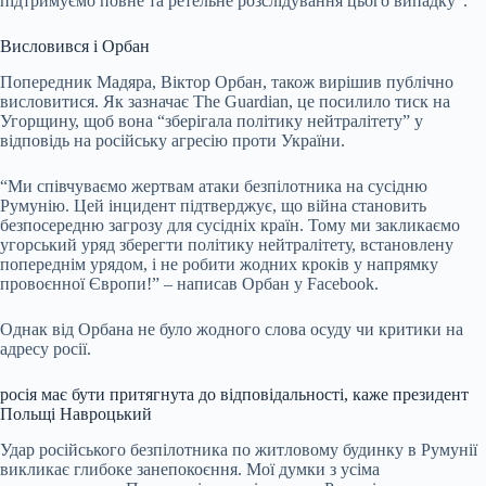
підтримуємо повне та ретельне розслідування цього випадку”.
Висловився і Орбан
Попередник Мадяра, Віктор Орбан, також вирішив публічно
висловитися. Як зазначає The Guardian, це посилило тиск на
Угорщину, щоб вона “зберігала політику нейтралітету” у
відповідь на російську агресію проти України.
“Ми співчуваємо жертвам атаки безпілотника на сусідню
Румунію. Цей інцидент підтверджує, що війна становить
безпосередню загрозу для сусідніх країн. Тому ми закликаємо
угорський уряд зберегти політику нейтралітету, встановлену
попереднім урядом, і не робити жодних кроків у напрямку
провоєнної Європи!” – написав Орбан у Facebook.
Однак від Орбана не було жодного слова осуду чи критики на
адресу росії.
росія має бути притягнута до відповідальності, каже президент
Польщі Навроцький
Удар російського безпілотника по житловому будинку в Румунії
викликає глибоке занепокоєння. Мої думки з усіма