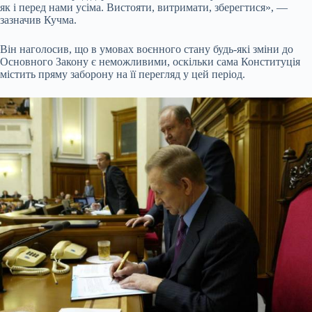
як і перед нами усіма. Вистояти, витримати, зберегтися», —
зазначив Кучма.
Він наголосив, що в умовах воєнного стану будь-які зміни до
Основного Закону є неможливими, оскільки сама Конституція
містить пряму заборону на її перегляд у цей період.