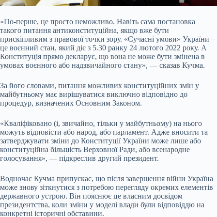
«По-перше, це просто неможливо. Навіть сама постановка
такого питання антиконституційна, якщо вже бути
прискіпливим з правової точки зору. «Сучасні умови» України –
це воєнний стан, який діє з 5.30 ранку 24 лютого 2022 року. А
Конституція прямо декларує, що вона не може бути змінена в
умовах воєнного або надзвичайного стану», — сказав Кучма.
За його словами, питання можливих конституційних змін у
майбутньому має вирішуватися виключно відповідно до
процедур, визначених Основним Законом.
«Кваліфіковано (і, звичайно, тільки у майбутньому) на нього
можуть відповісти або народ, або парламент. Адже вносити та
затверджувати зміни до Конституції України може лише або
конституційна більшість Верховної Ради, або всенародне
голосування», — підкреслив другий президент.
Водночас Кучма припускає, що після завершення війни Україна
може знову зіткнутися з потребою перегляду окремих елементів
державного устрою. Він пояснює це власним досвідом
президентства, коли зміни у моделі влади були відповіддю на
конкретні історичні обставини.