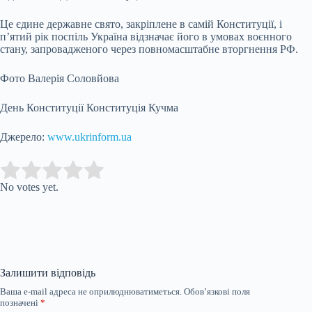
Це єдине державне свято, закріплене в самій Конституції, і
п’ятий рік поспіль Україна відзначає його в умовах воєнного
стану, запровадженого через повномасштабне вторгнення РФ.
Фото Валерія Соловйова
День Конституції Конституція Кучма
Джерело:
www.ukrinform.ua
Submit Rating
Rate this item:
No votes yet.
Залишити відповідь
Ваша e-mail адреса не оприлюднюватиметься.
Обов’язкові поля
позначені
*