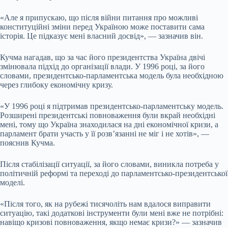
«Але я припускаю, що після війни питання про можливі
конституційні зміни перед Україною може поставити сама
історія. Це підказує мені власний досвід», — зазначив він.
Кучма нагадав, що за час його президентства Україна двічі
змінювала підхід до організації влади. У 1996 році, за його
словами, президентсько-парламентська модель була необхідною
через глибоку економічну кризу.
«У 1996 році я підтримав президентсько-парламентську модель.
Розширені президентські повноваження були вкрай необхідні
мені, тому що Україна знаходилася на дні економічної кризи, а
парламент брати участь у її розв’язанні не міг і не хотів», —
пояснив Кучма.
Після стабілізації ситуації, за його словами, виникла потреба у
політичній реформі та переході до парламентсько-президентської
моделі.
«Після того, як на рубежі тисячоліть нам вдалося виправити
ситуацію, такі додаткові інструменти були мені вже не потрібні:
навіщо кризові повноваження, якщо немає кризи?» — зазначив