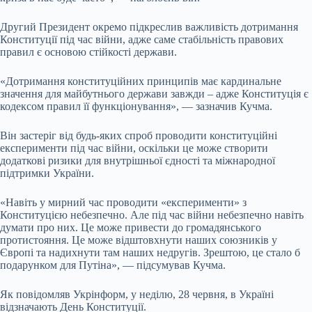
Другий Президент окремо підкреслив важливість дотримання
Конституції під час війни, адже саме стабільність правових
правил є основою стійкості держави.
«Дотримання конституційних принципів має кардинальне
значення для майбутнього держави завжди – адже Конституція є
кодексом правил її функціонування», — зазначив Кучма.
Він застеріг від будь-яких спроб проводити конституційні
експерименти під час війни, оскільки це може створити
додаткові ризики для внутрішньої єдності та міжнародної
підтримки України.
«Навіть у мирний час проводити «експерименти» з
Конституцією небезпечно. Але під час війни небезпечно навіть
думати про них. Це може привести до громадянського
протистояння. Це може відштовхнути наших союзників у
Європі та надихнути там наших недругів. Зрештою, це стало б
подарунком для Путіна», — підсумував Кучма.
Як повідомляв Укрінформ, у неділю, 28 червня, в Україні
відзначають День Конституції.