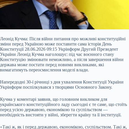
Леонід Кучма: Після війни питання про можливі конституційні
зміни перед Україною може поставити сама історія День
Конституції 28.06.2026 09:15 Укрінформ Другий Президент
України Леонід Кучма наголошує: під час воєнного стану
Конституцію змінювати неможливо, а після завершення війни
держава може постати перед новими викликами, які
вимагатимуть переосмислення моделі влади.
Напередодні 30-ї річниці з дня ухвалення Конституції України
Укрінформ поспілкувався з творцями Основного Закону.
Кучма у
коментарі заявив, що головним викликом для
українського конституційного ладу сьогодні є те саме, що стоїть
перед усією державою, економікою та суспільством —
необхідність вистояти у війні, зберегти країну та її інституції.
«Такі ж, як і перед державою, економікою, суспільством. Такі ж,