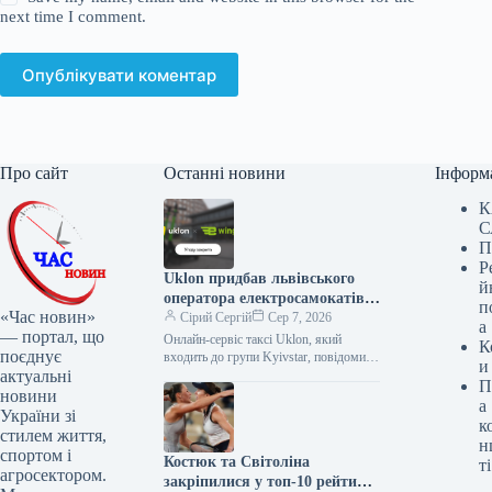
next time I comment.
Опублікувати коментар
Про сайт
Останні новини
Інформ
К
С
П
Р
Uklon придбав львівського
й
оператора електросамокатів
п
«Час новин»
e-Wings за 97,6 млн грн
Сірий Сергій
Сер 7, 2026
а
— портал, що
Онлайн-сервіс таксі Uklon, який
К
поєднує
входить до групи Kyivstar, повідомив
и
актуальні
про завершення угоди з купівлі 100%
П
корпоративних прав львівської
новини
а
компанії-оператора
України зі
к
стилем життя,
н
спортом і
Костюк та Світоліна
ті
агросектором.
закріпилися у топ-10 рейтингу