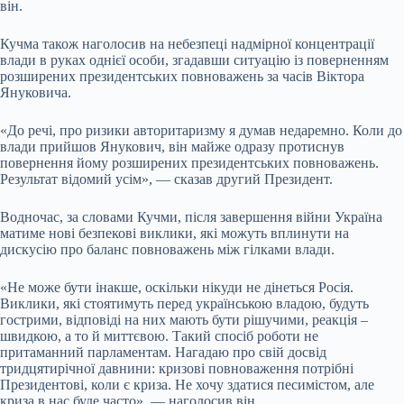
він.
Кучма також наголосив на небезпеці надмірної концентрації
влади в руках однієї особи, згадавши ситуацію із поверненням
розширених президентських повноважень за часів Віктора
Януковича.
«До речі, про ризики авторитаризму я думав недаремно. Коли до
влади прийшов Янукович, він майже одразу протиснув
повернення йому розширених президентських повноважень.
Результат відомий усім», — сказав другий Президент.
Водночас, за словами Кучми, після завершення війни Україна
матиме нові безпекові виклики, які можуть вплинути на
дискусію про баланс повноважень між гілками влади.
«Не може бути інакше, оскільки нікуди не дінеться Росія.
Виклики, які стоятимуть перед українською владою, будуть
гострими, відповіді на них мають бути рішучими, реакція –
швидкою, а то й миттєвою. Такий спосіб роботи не
притаманний парламентам. Нагадаю про свій досвід
тридцятирічної давнини: кризові повноваження потрібні
Президентові, коли є криза. Не хочу здатися песимістом, але
криза в нас буде часто», — наголосив він.