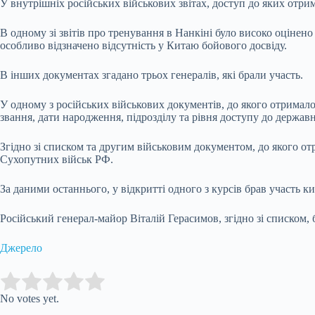
У внутрішніх російських військових звітах, доступ до яких отрима
В одному зі звітів про тренування в Нанкіні було високо оцінено
особливо відзначено відсутність у Китаю бойового досвіду.
В інших документах згадано трьох генералів, які брали участь.
У одному з російських військових документів, до якого отримало 
звання, дати народження, підрозділу та рівня доступу до державн
Згідно зі списком та другим військовим документом, до якого о
Сухопутних військ РФ.
За даними останнього, у відкритті одного з курсів брав участь к
Російський генерал-майор Віталій Герасимов, згідно зі списком, бр
Джерело
Submit Rating
Rate this item:
No votes yet.