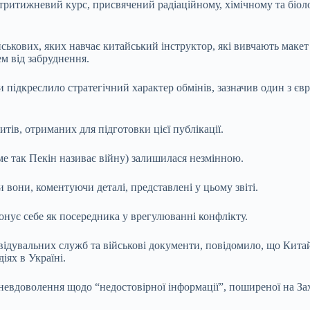
 тритижневий курс, присвячений радіаційному, хімічному та біоло
йськових, яких навчає китайський інструктор, які вивчають макет
ем від забруднення.
йни підкреслило стратегічний характер обмінів, зазначив один з 
ів, отриманих для підготовки цієї публікації.
ме так Пекін називає війну) залишилася незмінною.
 вони, коментуючи деталі, представлені у цьому звіті.
іонує себе як посередника у врегулюванні конфлікту.
відувальних служб та військові документи, повідомило, що Китай
іях в Україні.
евдоволення щодо “недостовірної інформації”, поширеної на Зах