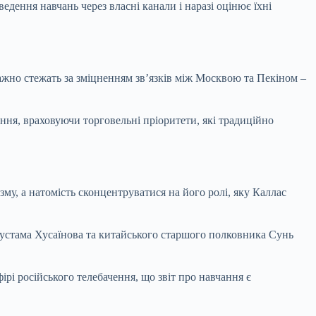
ення навчань через власні канали і наразі оцінює їхні
важно стежать за зміцненням зв’язків між Москвою та Пекіном –
ання, враховуючи торговельні пріоритети, які традиційно
у, а натомість сконцентруватися на його ролі, яку Каллас
Рустама Хусаїнова та китайського старшого полковника Сунь
і російського телебачення, що звіт про навчання є