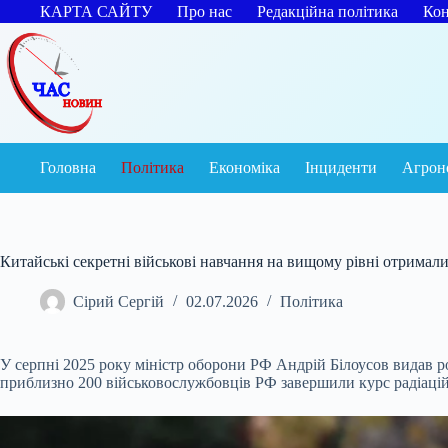
Перейти
КАРТА САЙТУ
Про нас
Редакційна політика
Кон
до
вмісту
Головна
Політика
Економіка
Інциденти
Агрон
Китайські секретні військові навчання на вищому рівні отримали 
Сірий Сергій
02.07.2026
Політика
У серпні 2025 року міністр оборони РФ Андрій Білоусов видав 
приблизно 200 військовослужбовців РФ завершили курс радіаційн