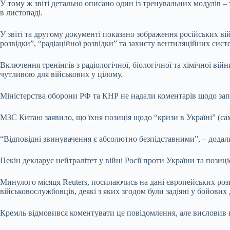
У тому ж звіті детально описано один із тренувальних модулів –
в листопаді.
У звіті та другому документі показано зображення російських ві
розвідки”, “радіаційної розвідки” та захисту вентиляційних сист
Включення тренінгів з радіологічної, біологічної та хімічної ві
чутливою для військових у цілому.
Міністерства оборони РФ та КНР не надали коментарів щодо запит
МЗС Китаю заявило, що їхня позиція щодо “кризи в Україні” (са
“Відповідні звинувачення є абсолютно безпідставними”, – додали
Пекін декларує нейтралітет у війні Росії проти України та позиц
Минулого місяця Reuters, посилаючись на дані європейських роз
військовослужбовців, деякі з яких згодом були задіяні у бойових д
Кремль відмовився коментувати це повідомлення, але висловив н