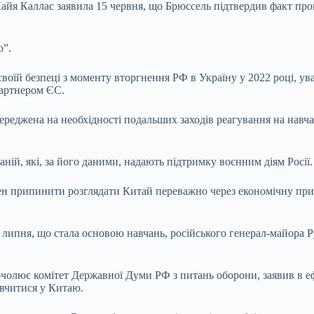
я Каллас заявила 15 червня, що Брюссель підтвердив факт провед
ю”.
своїй безпеці з моменту вторгнення РФ в Україну у 2022 році, у
партнером ЄС.
середжена на необхідності подальших заходів реагування на навч
ій, які, за його даними, надають підтримку воєнним діям Росії.
ен припинити розглядати Китай переважно через економічну призм
 липня, що стала основою навчань, російського генерал-майора 
олює комітет Державної Думи РФ з питань оборони, заявив в ефір
вчитися у Китаю.