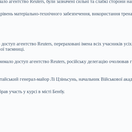
ло агентство Reuters, були зазначені сильні та слабкі сторони на
 рівень матеріально-технічного забезпечення, використання трена
доступ агентство Reuters, перераховані імена всіх учасників усі
ої таємниці.
тримало доступ агентство Reuters, російську делегацію очолюва
итайський генерал-майор Лі Цзіньсунь, начальник Військової акад
ав участь у курсі в місті Бенбу.