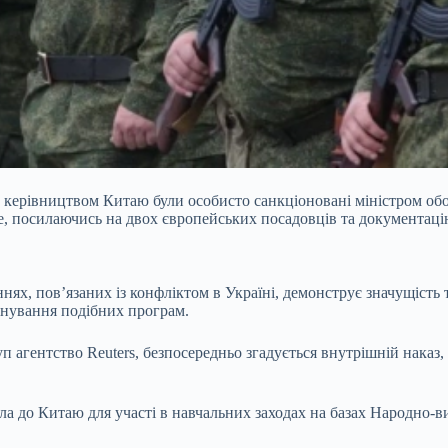
ід керівництвом Китаю були особисто санкціоновані міністром о
е, посилаючись на двох європейських посадовців та документаці
нях, пов’язаних із конфліктом в Україні, демонструє значущість 
снування подібних програм.
п агентство Reuters, безпосередньо згадується внутрішній наказ
ла до Китаю для участі в навчальних заходах на базах Народно-в