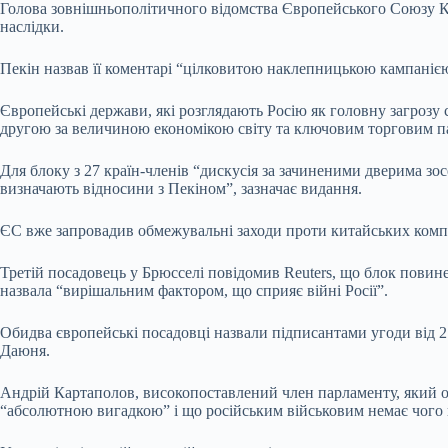
Голова зовнішньополітичного відомства Європейського Союзу Кай
наслідки.
Пекін назвав її коментарі “цілковитою наклепницькою кампаніє
Європейські держави, які розглядають Росію як головну загрозу 
другою за величиною економікою світу та ключовим торговим 
Для блоку з 27 країн-членів “дискусія за зачиненими дверима зо
визначають відносини з Пекіном”, зазначає видання.
ЄС вже запровадив обмежувальні заходи проти китайських компан
Третій посадовець у Брюсселі повідомив Reuters, що блок повин
назвала “вирішальним фактором, що сприяє війні Росії”.
Обидва європейські посадовці назвали підписантами угоди від 2
Даюня.
Андрій Картаполов, високопоставлений член парламенту, який оч
“абсолютною вигадкою” і що російським військовим немає чого 