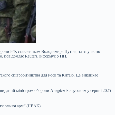
борони РФ, ставлеником Володимира Путіна, та за участю
ю, повідомляє Reuters, інформує
УНН
.
такого співробітництва для Росії та Китаю. Це викликає
, виданий міністром оборони Андрієм Білоусовим у серпні 2025
извольної армії (НВАК).