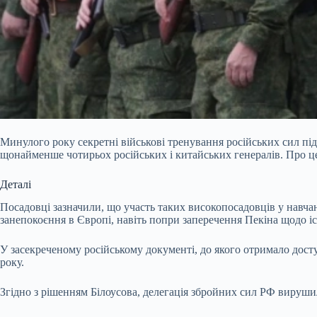
Минулого року секретні військові тренування російських сил п
щонайменше чотирьох російських і китайських генералів. Про ц
Деталі
Посадовці зазначили, що участь таких високопосадовців у навчан
занепокоєння в Європі, навіть попри заперечення Пекіна щодо і
У засекреченому російському документі, до якого отримало досту
року.
Згідно з рішенням Білоусова, делегація збройних сил РФ вируши