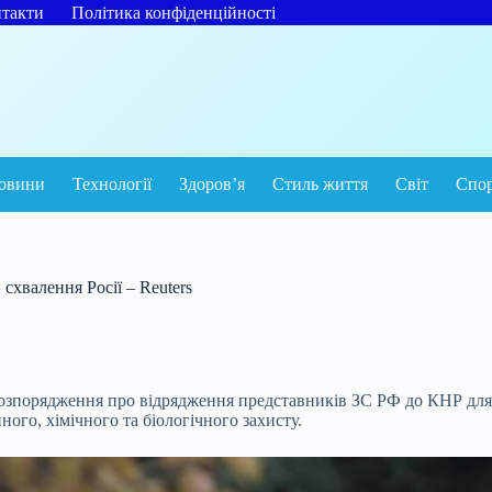
такти
Політика конфіденційності
овини
Технології
Здоров’я
Стиль життя
Світ
Спо
схвалення Росії – Reuters
розпорядження про відрядження представників ЗС РФ до КНР для
ого, хімічного та біологічного захисту.