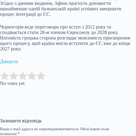
Згідно з даними видання, Афіни прагнуть допомогти
щонайменше одній балканській країні успішно завершити
процес інтеграції до ЄС.
Чорногорія веде переговори про вступ з 2012 року та
сподівається стати 28-м членом Євросоюзу до 2028 року.
Натомість грецька сторона розглядає можливість прискорення
цього процесу, щоб країна могла вступити до ЄС вже до кінця
2027 року.
Джерело
Submit Rating
Rate this item:
No votes yet.
Залишити відповідь
Ваша e-mail адреса не оприлюднюватиметься.
Обов’язкові поля
позначені
*