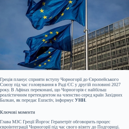
Греція планує сприяти вступу Чорногорії до Європейського
Союзу під час головування в Раді ЄС у другій половині 2027
року. В Афінах переконані, що Чорногорія є найбільш
реалістичним претендентом на членство серед країн Західних
Балкан, як передає Euractiv, інформує
УНН
.
Ключові моменти
Глава МЗС Греції Йоргос Герапетріт обговорить процес
євроінтеграції Чорногорії під час свого візиту до Подгориці.