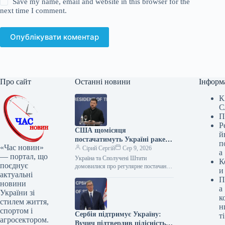
Save my name, email and website in this browser for the
next time I comment.
Опублікувати коментар
Про сайт
Останні новини
Інформ
К
С
П
Р
США щомісяця
й
постачатимуть Україні ракети
п
«Час новин»
для Patriot
Сірий Сергій
Сер 9, 2026
а
— портал, що
Україна та Сполучені Штати
К
поєднує
домовилися про регулярне постачання
и
актуальні
ракет-перехоплювачів для систем
П
протиповітряної оборони Patriot. Про
новини
а
це Президент України Володимир
України зі
к
стилем життя,
н
спортом і
Сербія підтримує Україну:
ті
агросектором.
Вучич підтвердив цілісність