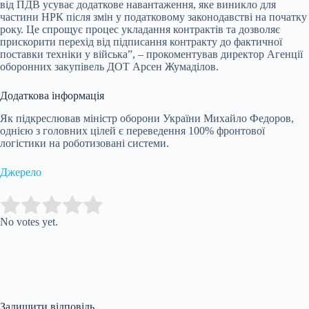
від ПДВ усуває додаткове навантаження, яке виникло для
частини НРК після змін у податковому законодавстві на початку
року. Це спрощує процес укладання контрактів та дозволяє
прискорити перехід від підписання контракту до фактичної
поставки техніки у війська”, – прокоментував директор Агенції
оборонних закупівель ДОТ Арсен Жумаділов.
Додаткова інформація
Як підкреслював міністр оборони України Михайло Федоров,
однією з головних цілей є переведення 100% фронтової
логістики на роботизовані системи.
Джерело
Submit Rating
Rate this item:
No votes yet.
Залишити відповідь