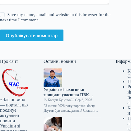
Save my name, email and website in this browser for the
next time I comment.
Опублікувати коментар
Про сайт
Останні новини
Інформ
К
С
П
Р
Українські захисники
й
знищили учасника ПВК
п
«Час новин»
“Вагнер”, який був майстром
Богдан Куценко
Сер 6, 2026
а
— портал, що
спорту з греко-римської
23 липня 2026 року ворожий боєць
К
поєднує
боротьби.
Даутов був знешкоджений Силами
и
актуальні
оборони на Донеччині Українські
П
захисники ліквідували загарбника
новини
а
Беріка Даутова. Про…
України зі
к