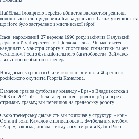
Найбільш імовірною версією вбивства вважається ревнощі
колишнього хлопця дівчини Ісаєва до нього. Також уточнюється,
що його було застрелено з мисливської зброї.
Ісаєв, народжений 27 вересня 1990 року, закінчив Калузький
державний університет ім. Ціолковського. Він мав статус
кандидата у майстри спорту зі спортивної гімнастики та був
чемпіоном Росії з функціонального багатоборства. Займався
діяльністю особистого тренера.
Нагадаємо, українські Сили оборони знищили 46-річного
російського окупанта Георгія Камалова.
Камалов грав за футбольну команду «Ера» з Владивостока з
2003 по 2011 рік. Після завершення ігрової кар’єри через
отриману травму, він перейшов на тренерську роботу.
Свою тренерську діяльність він розпочав у структурі «Ери».
Останні роки Камалов співпрацював із футбольним клубом
«Анрі», зокрема, допоміг йому досягти рівня Кубка Росії.