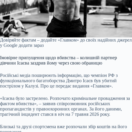
Довіряйте фактам – додайте «Главком» до своїх надійних джерел
у Google
додати зараз
Імовірне припущення щодо вбивства – колишній партнер
дівчини Ісаєва заздрив йому через свою обраницю
Російські медіа поширюють інформацію, що чемпіон РФ з
функціонального багатоборства Дмитро Ісаєв був убитий
пострілом у Калузі. Про це передає видання «Главком».
«Ісаєва було застрелено. Розпочато кримінальне провадження за
фактом вбивства», – заявив співрозмовник російських
пропагандистів у правоохоронних органах. За його даними,
трагічний інцидент стався в ніч на 7 травня 2026 року.
Близькі та друзі спортсмена вже розпочали збір коштів на його
поховання.