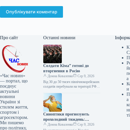
Опублікувати коментар
Про сайт
Останні новини
Інформ
К
С
П
Р
Солдати Кіма” готові до
й
вторгнення в Росію
п
«Час новин»
Домна Коваленко
Сер 9, 2026
а
— портал, що
Від 30 до 50 тисяч північнокорейських
К
поєднує
солдатів перебували на території РФ і
и
актуальні
брали участь у бойових діях на боці
П
російської…
новини
а
України зі
к
стилем життя,
н
спортом і
Синоптики прогнозують
ті
агросектором.
прохолодний тиждень:
Ми пишемо
прощавай, спека!
Домна Коваленко
Сер 9, 2026
про політику,