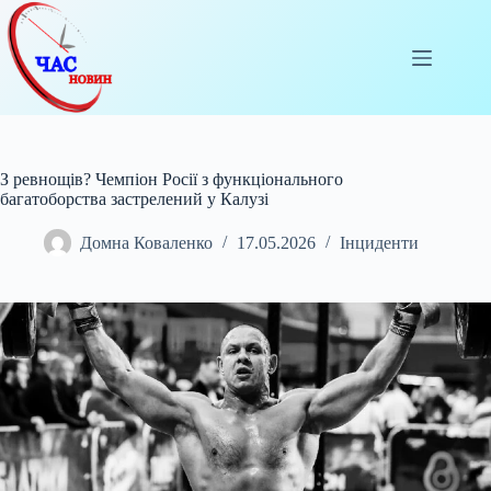
Перейти
до
вмісту
З ревнощів? Чемпіон Росії з функціонального
багатоборства застрелений у Калузі
Домна Коваленко
17.05.2026
Інциденти