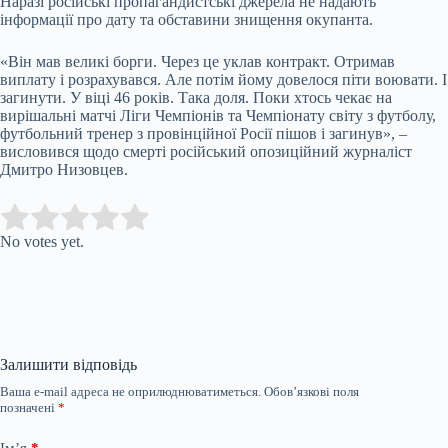
Наразі російські пропагандистські джерела не надають
інформації про дату та обставини знищення окупанта.
«Він мав великі борги. Через це уклав контракт. Отримав
виплату і розрахувався. Але потім йому довелося піти воювати. І
загинути. У віці 46 років. Така доля. Поки хтось чекає на
вирішальні матчі Ліги Чемпіонів та Чемпіонату світу з футболу,
футбольний тренер з провінційної Росії пішов і загинув», –
висловився щодо смерті російський опозиційний журналіст
Дмитро Низовцев.
Submit Rating
Rate this item:
No votes yet.
Залишити відповідь
Ваша e-mail адреса не оприлюднюватиметься.
Обов’язкові поля
позначені
*
Ім’я
*