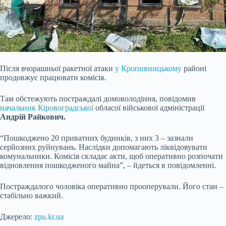
Після вчорашньої ракетної атаки
у Кропивницькому
районі
продовжує працювати комісія.
Там обстежують постраждалі домоволодіння, повідомив
начальник Кіровоградської
обласої військової адміністрації
Андрій Райкович.
“Пошкоджено 20 приватних будинків, з них 3 – зазнали
серйозних руйнувань. Наслідки допомагають ліквідовувати
комунальники. Комісія складає акти, щоб оперативно розпочати
відновлення пошкодженого майна”, – йдеться в повідомленні.
Постраждалого чоловіка оперативно прооперували. Його стан –
стабільно важкий.
Джерело:
zpu.kr.ua