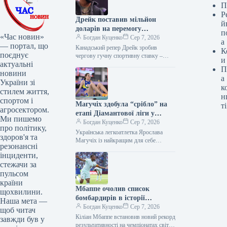
П
Р
Дрейк поставив мільйон
й
доларів на перемогу
п
«Час новин»
Аргентини на ЧС-2026
Богдан Куценко
Сер 7, 2026
а
— портал, що
Канадський репер Дрейк зробив
К
поєднує
чергову гучну спортивну ставку –
и
актуальні
поставив 1,5 мільйона доларів на
П
перемогу збірної Аргентини над
новини
а
Іспанією у…
України зі
к
стилем життя,
н
спортом і
Магучіх здобула “срібло” на
ті
агросектором.
етапі Діамантової ліги у
Ми пишемо
Лондоні
Богдан Куценко
Сер 7, 2026
про політику,
Українська легкоатлетка Ярослава
здоров'я та
Магучіх із найкращим для себе
резонансні
результатом сезону на відкритому
інциденти,
повітрі поступилася Ніколі Оліслагерс
стежачи за
на етапі Діамантової ліги…
пульсом
країни
Мбаппе очолив список
щохвилини.
бомбардирів в історії
Наша мета —
Чемпіонатів світу
Богдан Куценко
Сер 7, 2026
щоб читач
Кіліан Мбаппе встановив новий рекорд
завжди був у
результативності на чемпіонатах світу,