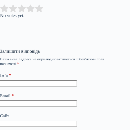
Submit Rating
Rate this
item:
No votes yet.
Залишити відповідь
Ваша e-mail адреса не оприлюднюватиметься.
Обов’язкові поля
позначені
*
Ім’я
*
Email
*
Сайт