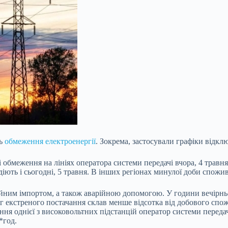
ть
обмеження електроенергії
. Зокрема, застосували графіки відкл
 обмеження на лініях оператора системи передачі вчора, 4 травня
іють і сьогодні, 5 травня. В інших регіонах минулої доби спожи
ним імпортом, а також аварійною допомогою. У години вечірньо
г екстреного постачання склав менше відсотка від добового спож
 однієї з високовольтних підстанцій оператор системи передачі
*год.