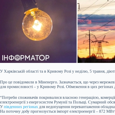
У Харківській області та в Кривому Розі у неділю, 5 травня, дію
Про це повідомили в Міненерго. Зазначається, що через мережеві
для промисловості – у Кривому Розі. Обмеження в цих регіонах д
“Потреби споживачів покривалися власною генерацією, комерцій
електроенергії з енергосистем Румунії та Польщі. Сумарний обся
У
південних регіонах
для недопущення перевантаження обладнання
На поточну добу прогнозується імпорт електроенергії – 872 МВт