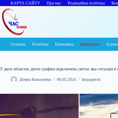
Перейти
КАРТА САЙТУ
Про нас
Редакційна політика
Кон
до
вмісту
Головна
Політика
Економіка
Інциденти
Агрон
У двох областях діють графіки відключень світла: яка ситуація в
Домна Коваленко
06.05.2024
Інциденти