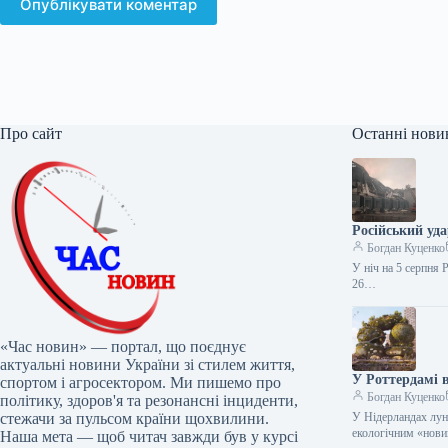
Опублікувати коментар
Про сайт
Останні нови
Російський уд
Богдан Куценко
У ніч на 5 серпня 
26…
«Час новин» — портал, що поєднує
актуальні новини України зі стилем життя,
У Роттердамі в
спортом і агросектором. Ми пишемо про
Богдан Куценко
політику, здоров'я та резонансні інциденти,
стежачи за пульсом країни щохвилини.
У Нідерландах лун
екологічним «нови
Наша мета — щоб читач завжди був у курсі