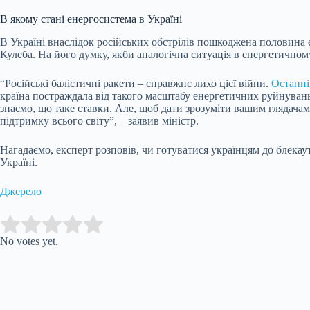
В якому стані енергосистема в Україні
В Україні внаслідок російських обстрілів пошкоджена половина е
Кулеба. На його думку, якби аналогічна ситуація в енергетичному 
“Російські балістичні ракети – справжнє лихо цієї війни.
Останні
країна постраждала від такого масштабу енергетичних руйнувань,
знаємо, що таке ставки. Але, щоб дати зрозуміти вашим глядачам
підтримку всього світу”, – заявив міністр.
Нагадаємо, експерт розповів, чи готуватися українцям до блекаут
Україні.
Джерело
Submit Rating
Rate this item:
No votes yet.