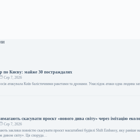
ни
ар по Києву: майже 30 постраждалих
Сер 7, 2026
Росія атакувала Київ балістичними ракетами та дронами. Унаслідок атаки одна людина за
имагають скасувати проєкт «нового дива світу» через імітацію еколо
Сер 7, 2026
ають заклики повністю скасувати проєкт масштабної будівлі Shift Embassy, яку раніше н
м дивом світу». Ця споруда…