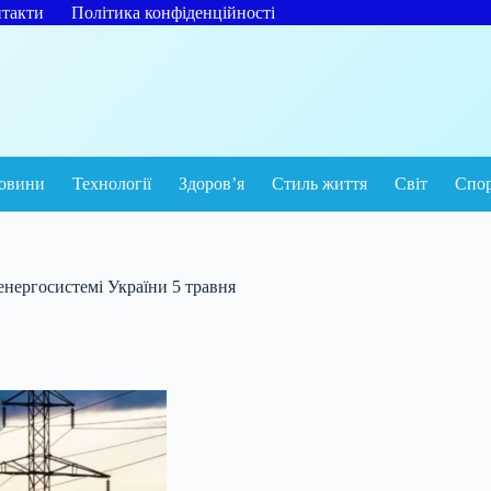
такти
Політика конфіденційності
овини
Технології
Здоров’я
Стиль життя
Світ
Спо
 енергосистемі України 5 травня