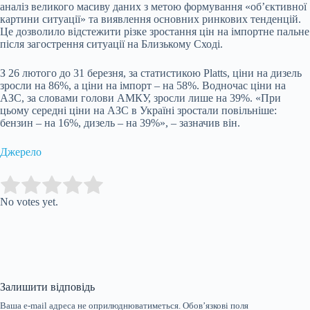
аналіз великого масиву даних з метою формування «об’єктивної
картини ситуації» та виявлення основних ринкових тенденцій.
Це дозволило відстежити різке зростання цін на імпортне пальне
після загострення ситуації на Близькому Сході.
З 26 лютого до 31 березня, за статистикою Platts, ціни на дизель
зросли на 86%, а ціни на імпорт – на 58%. Водночас ціни на
АЗС, за словами голови АМКУ, зросли лише на 39%. «При
цьому середні ціни на АЗС в Україні зростали повільніше:
бензин – на 16%, дизель – на 39%», – зазначив він.
Джерело
Submit Rating
Rate this item:
No votes yet.
Залишити відповідь
Ваша e-mail адреса не оприлюднюватиметься.
Обов’язкові поля