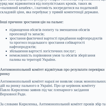
уряд має відмовитися від популістських кроків, таких як
«паливний кешбек», і натомість зосередитися на податковій
складовій ціни, яка перебуває у прямій компетенції держави.
Інші причини зростання цін на пальне:
підвищення обсягів попиту та зменшення обсягів
пропозиції та запасів;
зростання фактичної вартості придбання нафтопродуктів
та прогноз подальшого зростання собівартості
нафтопродуктів;
збільшення вартості логістичних послуг;
неможливість порівняння умов та обсягів зберігання
палива на території України.
Антимонопольний комітет відзвітував про результати перевірки
ринку
Антимонопольний комітет наразі не виявляє ознак монопольних
дій на ринку пального в Україні. Про це керівник комітету
Павло Кириленко заявив під час пленарного засідання
Верховної Ради.
За словами Кириленка, Антимонопольний комітет провів збір та