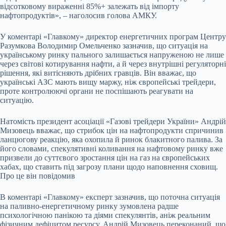
відсотковому вираженні 85%+ залежать від імпорту
нафтопродуктів», – наголосив голова АМКУ.
У коментарі «Главкому» директор енергетичних програм Центру
Разумкова Володимир Омельченко зазначив, що ситуація на
українському ринку пального залишається напруженою не лише
через світові котирування нафти, а й через внутрішні регуляторні
рішення, які витісняють дрібних гравців. Він вважає, що
українські АЗС мають вищу маржу, ніж європейські трейдери,
проте контролюючі органи не поспішають реагувати на
ситуацію.
Натомість президент асоціації «Газові трейдери України» Андрій
Мизовець вважає, що стрибок цін на нафтопродукти спричинив
ланцюгову реакцію, яка охопила й ринок блакитного палива. За
його словами, спекулятивні коливання на нафтовому ринку вже
призвели до суттєвого зростання цін на газ на європейських
хабах, що ставить під загрозу плани щодо наповнення сховищ.
Про це він повідомив
В коментарі «Главкому» експерт зазначив, що поточна ситуація
на паливно-енергетичному ринку зумовлена радше
психологічною панікою та діями спекулянтів, аніж реальним
фізичним дефіцитом ресурсу. Андрій Мизовець переконаний, що