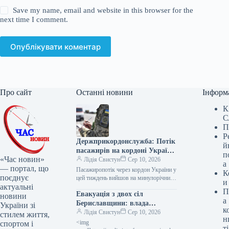
Save my name, email and website in this browser for the
next time I comment.
Опублікувати коментар
Про сайт
Останні новини
Інформ
К
С
П
Р
Держприкордонслужба: Потік
й
пасажирів на кордоні України
п
«Час новин»
сягнув торішнього піку
Лідія Свистун
Сер 10, 2026
а
— портал, що
Пасажиропотік через кордон України у
К
поєднує
цей тиждень вийшов на минулорічний
и
актуальні
пік – Держприкордонслужба
П
Евакуація з двох сіл
Пасажиропотік через український
новини
а
західний кордон у період…
Бериславщини: влада
України зі
к
оголосила про примусове
Лідія Свистун
Сер 10, 2026
стилем життя,
н
виселення
<img
спортом і
ті