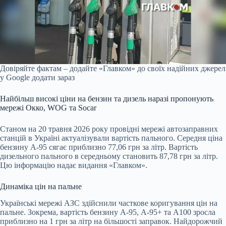
Довіряйте фактам – додайте «Главком» до своїх надійних джерел
у Google
додати зараз
Найбільш високі ціни на бензин та дизель наразі пропонують
мережі Окко, WOG та Socar
Станом на 20 травня 2026 року провідні мережі автозаправних
станцій в Україні актуалізували вартість пального. Середня ціна
бензину А-95 сягає приблизно 77,06 грн за літр. Вартість
дизельного пального в середньому становить 87,78 грн за літр.
Цю інформацію надає видання «Главком».
Динаміка цін на пальне
Українські мережі АЗС здійснили часткове коригування цін на
пальне. Зокрема, вартість бензину А-95, А-95+ та А100 зросла
приблизно на 1 грн за літр на більшості заправок. Найдорожчий