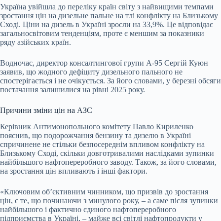
Україна увійшла до переліку країн світу з найвищими темпами
зростання цін на дизельне пальне на тлі конфлікту на Близькому
Сході. Ціни на дизель в Україні зросли на 33,9%. Це відповідає
загальносвітовим тенденціям, проте є меншим за показники
ряду азійських країн.
Водночас, директор консалтингової групи А-95 Сергій Куюн
заявив, що жодного дефіциту дизельного пального не
спостерігається і не очікується. За його словами, у березні обсяги
постачання залишилися на рівні 2025 року.
Причини зміни цін на АЗС
Керівник Антимонопольного комітету Павло Кириленко
пояснив, що подорожчання бензину та дизелю в Україні
спричинене не стільки безпосереднім впливом конфлікту на
Близькому Сході, скільки довготривалими наслідками зупинки
найбільшого нафтопереробного заводу. Також, за його словами,
на зростання цін впливають і інші фактори.
«Ключовим об’єктивним чинником, що призвів до зростання
цін, є те, що починаючи з минулого року, – а саме після зупинки
найбільшого і фактично єдиного нафтопереробного
підприємства в Україні, – майже всі світлі нафтопродукти у