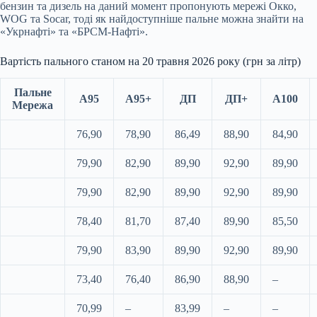
бензин та дизель на даний момент пропонують мережі Окко,
WOG та Socar, тоді як найдоступніше пальне можна знайти на
«Укрнафті» та «БРСМ-Нафті».
Вартість пального станом на 20 травня 2026 року (грн за літр)
Пальне
А95
А95+
ДП
ДП+
А100
Мережа
76,90
78,90
86,49
88,90
84,90
79,90
82,90
89,90
92,90
89,90
79,90
82,90
89,90
92,90
89,90
78,40
81,70
87,40
89,90
85,50
79,90
83,90
89,90
92,90
89,90
73,40
76,40
86,90
88,90
–
70,99
–
83,99
–
–