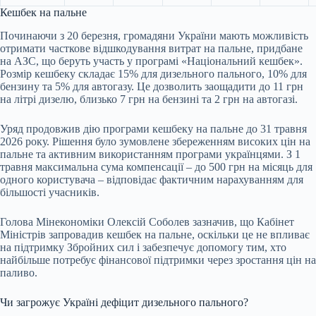
Кешбек на пальне
Починаючи з 20 березня, громадяни України мають можливість
отримати часткове відшкодування витрат на пальне, придбане
на АЗС, що беруть участь у програмі «Національний кешбек».
Розмір кешбеку складає 15% для дизельного пального, 10% для
бензину та 5% для автогазу. Це дозволить заощадити до 11 грн
на літрі дизелю, близько 7 грн на бензині та 2 грн на автогазі.
Уряд продовжив дію програми кешбеку на пальне до 31 травня
2026 року. Рішення було зумовлене збереженням високих цін на
пальне та активним використанням програми українцями. З 1
травня максимальна сума компенсації – до 500 грн на місяць для
одного користувача – відповідає фактичним нарахуванням для
більшості учасників.
Голова Мінекономіки Олексій Соболев зазначив, що Кабінет
Міністрів запровадив кешбек на пальне, оскільки це не впливає
на підтримку Збройних сил і забезпечує допомогу тим, хто
найбільше потребує фінансової підтримки через зростання цін на
паливо.
Чи загрожує Україні дефіцит дизельного пального?