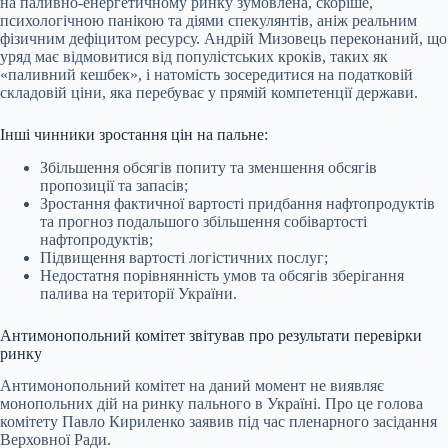
на паливно-енергетичному ринку зумовлена, скоріше,
психологічною панікою та діями спекулянтів, аніж реальним
фізичним дефіцитом ресурсу. Андрій Мизовець переконаний, що
уряд має відмовитися від популістських кроків, таких як
«паливний кешбек», і натомість зосередитися на податковій
складовій ціни, яка перебуває у прямій компетенції держави.
Інші чинники зростання цін на пальне:
Збільшення обсягів попиту та зменшення обсягів
пропозиції та запасів;
Зростання фактичної вартості придбання нафтопродуктів
та прогноз подальшого збільшення собівартості
нафтопродуктів;
Підвищення вартості логістичних послуг;
Недостатня порівнянність умов та обсягів зберігання
палива на території України.
Антимонопольний комітет звітував про результати перевірки
ринку
Антимонопольний комітет на даний момент не виявляє
монопольних дій на ринку пального в Україні. Про це голова
комітету Павло Кириленко заявив під час пленарного засідання
Верховної Ради.