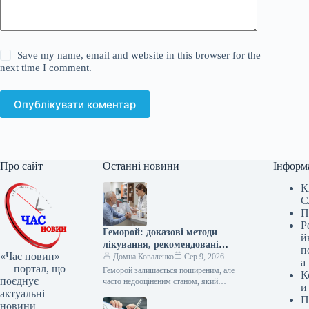
Save my name, email and website in this browser for the
next time I comment.
Опублікувати коментар
Про сайт
Останні новини
Інформ
К
С
П
Р
Геморой: доказові методи
й
лікування, рекомендовані
п
«Час новин»
фармацевтами
Домна Коваленко
Сер 9, 2026
а
— портал, що
Геморой залишається поширеним, але
К
поєднує
часто недооціненим станом, який
и
актуальні
уражує мільйони людей у ​​всьому світі
П
та створює значний тягар для
новини