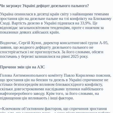
Чи загрожує Україні дефіцит дизельного пального?
Україна опинилася в десятці країн світу з найвищими темпами
зростання цін на дизельне пальне на тлі конфлікту на Близькому
Сході. Вартість дизелю в Україні піднялася на 33,9%. Це
відповідає загальносвітовим тенденціям, проте є нижчим за
показники деяких азійських країн.
Водночас, Сергій Куюн, директор консалтингової групи А-95,
заявив, що жодного дефіциту дизельного пального не
спостерігається і не прогнозується. За його словами, обсяги
постачань у березні залишилися на рівні 2025 року.
Причини змін цін на АЗС
Голова Антимонопольного комітету Павло Кириленко пояснив,
що зростання цін на бензин та дизель в Україні спричинене не
стільки безпосереднім впливом близькосхідного конфлікту,
скільки довгостроковими наслідками зупинки найбільшого
нафтопереробного заводу. Крім того, за його словами, на
підвищення цін впливають і інші фактори.
«Ключовим об’єктивним фактором, що спричинив зростання