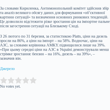
За словами Кириленка, Антимонопольний комітет здійснив збір
та аналіз великого обсягу даних для формування «об’єктивної
картини ситуації» та визначення основних ринкових тенденцій.
Це дозволило відстежити різке зростання цін на імпортне пальне
після загострення ситуації на Близькому Сході.
З 26 лютого по 31 березня, за статистикою Platts, ціни на дизель
зросли на 86%, а ціни на імпорт – на 58%. Водночас, ціни на
АЗС, за словами керівника АМКУ, підвищилися лише на 39%.
«При цьому середні ціни на АЗС в Україні демонстрували менш
стрімке зростання: бензин – на 16%, дизель – на 39%», –
зазначив він.
Джерело
Submit Rating
Rate this item:
No votes yet.