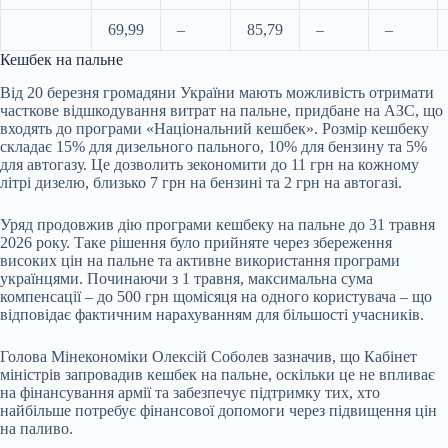
69,99
–
85,79
–
–
Кешбек на пальне
Від 20 березня громадяни України мають можливість отримати
часткове відшкодування витрат на пальне, придбане на АЗС, що
входять до програми «Національний кешбек». Розмір кешбеку
складає 15% для дизельного пального, 10% для бензину та 5%
для автогазу. Це дозволить зекономити до 11 грн на кожному
літрі дизелю, близько 7 грн на бензині та 2 грн на автогазі.
Уряд продовжив дію програми кешбеку на пальне до 31 травня
2026 року. Таке рішення було прийняте через збереження
високих цін на пальне та активне використання програми
українцями. Починаючи з 1 травня, максимальна сума
компенсації – до 500 грн щомісяця на одного користувача – що
відповідає фактичним нарахуванням для більшості учасників.
Голова Мінекономіки Олексій Соболев зазначив, що Кабінет
міністрів запровадив кешбек на пальне, оскільки це не впливає
на фінансування армії та забезпечує підтримку тих, хто
найбільше потребує фінансової допомоги через підвищення цін
на паливо.