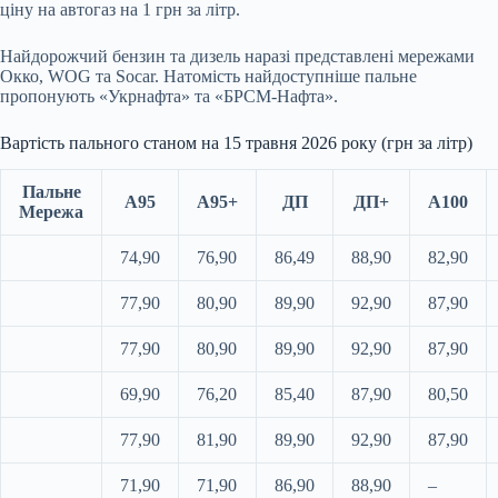
ціну на автогаз на 1 грн за літр.
Найдорожчий бензин та дизель наразі представлені мережами
Окко, WOG та Socar. Натомість найдоступніше пальне
пропонують «Укрнафта» та «БРСМ-Нафта».
Вартість пального станом на 15 травня 2026 року (грн за літр)
Пальне
А95
А95+
ДП
ДП+
А100
Мережа
74,90
76,90
86,49
88,90
82,90
77,90
80,90
89,90
92,90
87,90
77,90
80,90
89,90
92,90
87,90
69,90
76,20
85,40
87,90
80,50
77,90
81,90
89,90
92,90
87,90
71,90
71,90
86,90
88,90
–