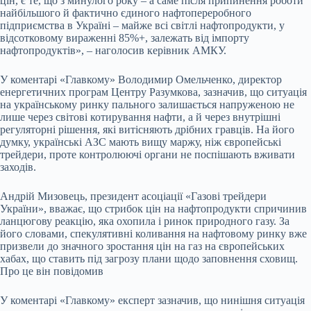
цін, є те, що з минулого року – а саме після припинення роботи
найбільшого й фактично єдиного нафтопереробного
підприємства в Україні – майже всі світлі нафтопродукти, у
відсотковому вираженні 85%+, залежать від імпорту
нафтопродуктів», – наголосив керівник АМКУ.
У коментарі «Главкому» Володимир Омельченко, директор
енергетичних програм Центру Разумкова, зазначив, що ситуація
на українському ринку пального залишається напруженою не
лише через світові котирування нафти, а й через внутрішні
регуляторні рішення, які витісняють дрібних гравців. На його
думку, українські АЗС мають вищу маржу, ніж європейські
трейдери, проте контролюючі органи не поспішають вживати
заходів.
Андрій Мизовець, президент асоціації «Газові трейдери
України», вважає, що стрибок цін на нафтопродукти спричинив
ланцюгову реакцію, яка охопила і ринок природного газу. За
його словами, спекулятивні коливання на нафтовому ринку вже
призвели до значного зростання цін на газ на європейських
хабах, що ставить під загрозу плани щодо заповнення сховищ.
Про це він повідомив
У коментарі «Главкому» експерт зазначив, що нинішня ситуація