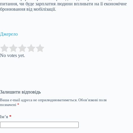
питання, чи буде зарплатня людини впливати на її економічне
бронювання від мобілізації.
Джерело
Submit Rating
Rate this item:
No votes yet.
Залишити відповідь
Ваша e-mail адреса не оприлюднюватиметься.
Обов’язкові поля
позначені
*
Ім’я
*