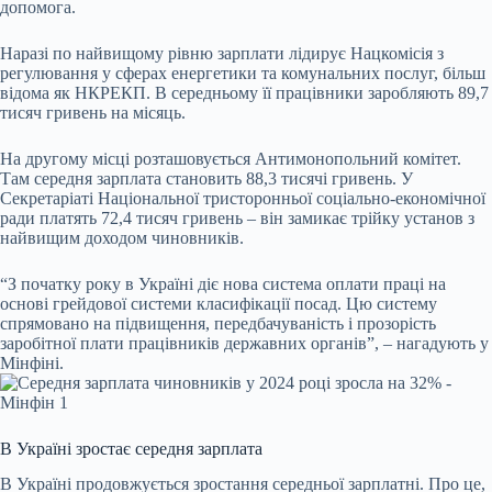
допомога.
Наразі по найвищому рівню зарплати лідирує Нацкомісія з
регулювання у сферах енергетики та комунальних послуг, більш
відома як НКРЕКП. В середньому її працівники заробляють 89,7
тисяч гривень на місяць.
На другому місці розташовується Антимонопольний комітет.
Там середня зарплата становить 88,3 тисячі гривень. У
Секретаріаті Національної тристоронньої соціально-економічної
ради платять 72,4 тисяч гривень – він замикає трійку установ з
найвищим доходом чиновників.
“З початку року в Україні діє нова система оплати праці на
основі грейдової системи класифікації посад. Цю систему
спрямовано на підвищення, передбачуваність і прозорість
заробітної плати працівників державних органів”, – нагадують у
Мінфіні.
В Україні зростає середня зарплата
В Україні продовжується зростання середньої зарплатні. Про це,