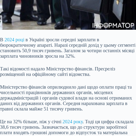
В
2024 році
в Україні зросли середні зарплати в
бюрократичному апараті. Наразі середній дохід у цьому сегменті
становить 50,9 тисяч гривень. Загалом за чотири останніх місяці
зарплата чиновників зросла на 32%.
Такі відомості надало Міністерство фінансів. Пресреліз
розміщений на офіційному сайті відомства.
Міністерство фінансів оприлюднило дані щодо оплати праці та
чисельності працівників державних органів, місцевих
держадміністрацій і органів судової влади на основі отриманих
даних від державних органів. Середня нарахована зарплата в
травні склала майже 51 тисячу гривень.
Це на 32% більше, ніж у січні
2024 року
. Тоді ця цифра складала
38,6 тисяч гривень. Зазначається, що до структури заробітної
плати входять грошові допомоги до відпусток та матеріальна