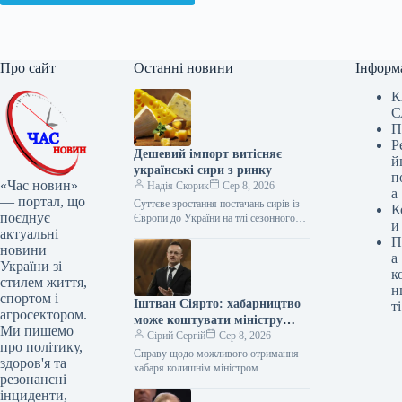
Про сайт
Останні новини
Інформ
К
С
П
Р
Дешевий імпорт витісняє
й
українські сири з ринку
п
«Час новин»
Надія Скорик
Сер 8, 2026
а
— портал, що
Суттєве зростання постачань сирів із
К
поєднує
Європи до України на тлі сезонного
и
актуальні
зниження споживання посилило
П
конкуренцію на внутрішньому ринку.
новини
а
Це змушує…
України зі
к
стилем життя,
н
спортом і
Іштван Сіярто: хабарництво
ті
агросектором.
може коштувати міністру
Ми пишемо
закордонних справ Угорщини
Сірий Сергій
Сер 8, 2026
про політику,
до трьох років ув’язнення
Справу щодо можливого отримання
здоров'я та
хабаря колишнім міністром
резонансні
закордонних справ Угорщини Петером
інциденти,
Сіярто передали поліції Будапешта.