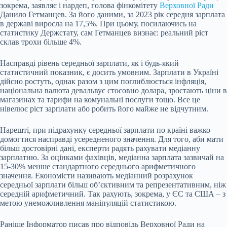
зокрема, заявляє і нардеп, голова фінкомітету
Верховної Ради
Данило Гетманцев. За його даними, за 2023 рік середня зарплата
в державі виросла на 17,5%. При цьому, посилаючись на
статистику Держстату, сам Гетманцев визнає: реальний ріст
склав трохи більше 4%.
Насправді рівень середньої зарплати, як і будь-який
статистичний показник, є досить умовним. Зарплати в Україні
дійсно ростуть, однак разом з цим поглиблюється інфляція,
національна валюта девальвує стосовно долара, зростають ціни в
магазинах та тарифи на комунальні послуги тощо. Все це
нівелює ріст зарплати або робить його майже не відчутним.
Нарешті, при підрахунку середньої зарплати по країні важко
домогтися насправді усередненого значення. Для того, аби мати
більш достовірні дані, експерти радять рахувати медіанну
зарплатню. За оцінками фахівців, медіанна зарплата зазвичай на
15-30% менше стандартного середнього арифметичного
значення. Економісти називають медіанний розрахунок
середньої зарплати більш об’єктивним та репрезентативним, ніж
середній арифметичний. Так рахують, зокрема, у ЄС та США – з
метою унеможливлення маніпуляцій статистикою.
Раніше Інформатор писав про відповідь Верховної Ради на