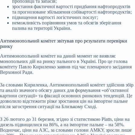
пропозиції та запасів;
зростання фактичної вартості придбання нафтопродуктів
та прогнозоване збільшення собівартості нафтопродуктів;
підвищення вартості логістичних послуг;
неможливість порівняння умов та обсягів зберігання
палива на території України.
Антимонопольний комітет звітував про результати перевірки
ринку
Антимонопольний комітет на даний момент не виявляє
монопольних дій на ринку пального в Україні. Про це голова
комітету Павло Кириленко заявив під час пленарного засідання
Верховної Ради.
За словами Кириленка, Антимонопольний комітет здійснив збір
та аналіз значного обсягу даних для формування «об’єктивної
картини ситуації» та фіксації основних ринкових тенденцій. Це
дозволило відстежити різке зростання цін на імпортне пальне
після загострення ситуації на Близькому Сході.
З 26 лютого до 31 березня, згідно зі статистикою Platts, ціни на
дизель підвищилися на 86%, а на імпортне пальне – на 58%.
Водночас, ціни на АЗС, за словами голови АМКУ, зросли лише