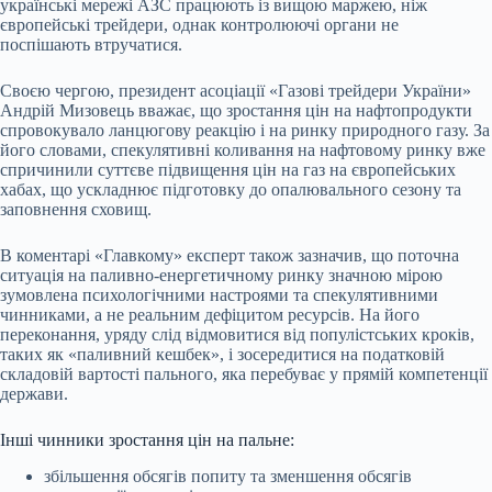
українські мережі АЗС працюють із вищою маржею, ніж
європейські трейдери, однак контролюючі органи не
поспішають втручатися.
Своєю чергою, президент асоціації «Газові трейдери України»
Андрій Мизовець вважає, що зростання цін на нафтопродукти
спровокувало ланцюгову реакцію і на ринку природного газу. За
його словами, спекулятивні коливання на нафтовому ринку вже
спричинили суттєве підвищення цін на газ на європейських
хабах, що ускладнює підготовку до опалювального сезону та
заповнення сховищ.
В коментарі «Главкому» експерт також зазначив, що поточна
ситуація на паливно-енергетичному ринку значною мірою
зумовлена психологічними настроями та спекулятивними
чинниками, а не реальним дефіцитом ресурсів. На його
переконання, уряду слід відмовитися від популістських кроків,
таких як «паливний кешбек», і зосередитися на податковій
складовій вартості пального, яка перебуває у прямій компетенції
держави.
Інші чинники зростання цін на пальне:
збільшення обсягів попиту та зменшення обсягів