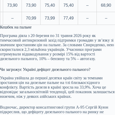
73,90
73,90
75,40
75,40
–
68,90
–
70,99
73,99
77,49
–
–
Кешбек на пальне
Програма діяла з 20 березня по 31 травня 2026 року як
тимчасовий антикризовий захід підтримки громадян у зв’язку зі
значним зростанням цін на пальне. За словами Свириденко, нею
скористалися 2,3 мільйона українців. Учасники програми
отримували відшкодування у розмірі 15% від вартості
дизельного пального, 10% – бензину та 5% – автогазу.
Чи загрожує Україні дефіцит дизельного пального?
Україна увійшла до першої десятки країн світу за темпами
зростання цін на дизельне пальне на тлі близькосхідного
конфлікту. Вартість дизеля в країні зросла на 33,9%. Хоча це
відповідає загальносвітовій тенденції, цей показник залишається
нижчим, ніж у деяких азійських країнах.
Водночас, директор консалтингової групи А-95 Сергій Куюн
підкреслив, що дефіциту дизельного пального на ринку не