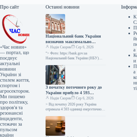
Про сайт
Останні новини
Інформ
К
С
П
Р
Національний банк України
й
визначив максимально
п
«Час новин»
допустимий відсоток за
Надія Скорик
Сер 6, 2026
а
— портал, що
тримісячними депозитними
“> Фото: https://bank.gov.ua
К
поєднує
сертифікатами, який
Національний банк України (НБУ)
и
актуальні
встановив максимальний відсоток за
дорівнює обліковій ставці
П
тримісячними депозитними
новини
плюс 3,5 процентних пункти.
а
сертифікатами, що надаються за
України зі
к
лімітом, на рівні
стилем життя,
н
спортом і
З початку поточного року до
ті
агросектором.
України прибуло 4 593
Ми пишемо
одиниці обладнання для
Надія Скорик
Сер 6, 2026
про політику,
енергетичної сфери, ще 1 206
> Від початку 2026 року Україна
здоров'я та
очікуються до доставки.
отримала 4 593 одиниці енергетичного
резонансні
устаткування, такого як генератори,
інциденти,
трансформатори, блочно-модульні
стежачи за
котельні (БМК), когенераційні…
пульсом
країни