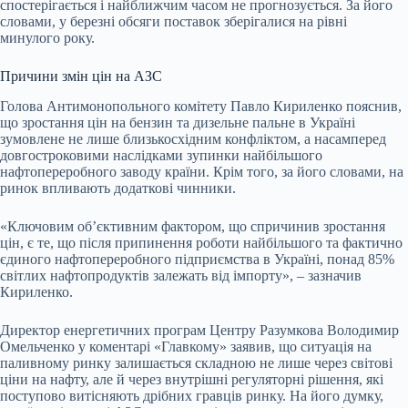
спостерігається і найближчим часом не прогнозується. За його
словами, у березні обсяги поставок зберігалися на рівні
минулого року.
Причини змін цін на АЗС
Голова Антимонопольного комітету Павло Кириленко пояснив,
що зростання цін на бензин та дизельне пальне в Україні
зумовлене не лише близькосхідним конфліктом, а насамперед
довгостроковими наслідками зупинки найбільшого
нафтопереробного заводу країни. Крім того, за його словами, на
ринок впливають додаткові чинники.
«Ключовим об’єктивним фактором, що спричинив зростання
цін, є те, що після припинення роботи найбільшого та фактично
єдиного нафтопереробного підприємства в Україні, понад 85%
світлих нафтопродуктів залежать від імпорту», – зазначив
Кириленко.
Директор енергетичних програм Центру Разумкова Володимир
Омельченко у коментарі «Главкому» заявив, що ситуація на
паливному ринку залишається складною не лише через світові
ціни на нафту, але й через внутрішні регуляторні рішення, які
поступово витісняють дрібних гравців ринку. На його думку,