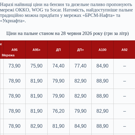
Наразі найвищі ціни на бензин та дизельне паливо пропонують
мережі ОККО, WOG та Socar. Натомість, найдоступніше пальне
традиційно можна придбати у мережах «БРСМ-Нафта» та
«Укрнафта».
Ціни на пальне станом на 28 червня 2026 року (грн за літр)
е
А95
А95+
ДП
ДП+
А100
А92
Мережа
73,90
75,90
74,40
77,40
84,90
–
78,90
81,90
79,90
82,90
88,90
–
78,90
81,90
79,90
82,90
88,90
–
78,90
81,90
76,20
79,90
82,90
–
78,90
82,90
81,90
84,90
88,90
–