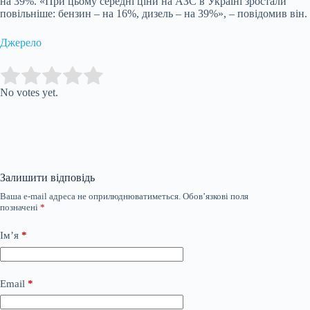
на 39%. «При цьому середні ціни на АЗС в Україні зростали
повільніше: бензин – на 16%, дизель – на 39%», – повідомив він.
Джерело
Submit Rating
Rate this item:
No votes yet.
Залишити відповідь
Ваша e-mail адреса не оприлюднюватиметься.
Обов’язкові поля
позначені
*
Ім’я
*
Email
*