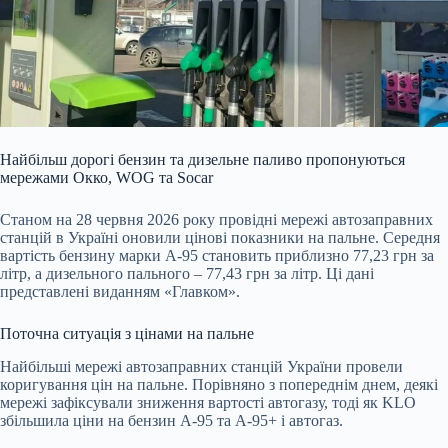
Найбільш дорогі бензин та дизельне паливо пропонуються
мережами Окко, WOG та Socar
Станом на 28 червня 2026 року провідні мережі автозаправних
станцій в Україні оновили цінові показники на пальне. Середня
вартість бензину марки А-95 становить приблизно 77,23 грн за
літр, а дизельного пального – 77,43 грн за літр. Ці дані
представлені виданням «Главком».
Поточна ситуація з цінами на пальне
Найбільші мережі автозаправних станцій України провели
коригування цін на пальне. Порівняно з попереднім днем, деякі
мережі зафіксували зниження вартості автогазу, тоді як KLO
збільшила ціни на бензин А-95 та А-95+ і автогаз.