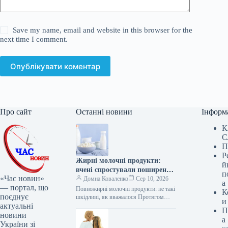
Save my name, email and website in this browser for the
next time I comment.
Опублікувати коментар
Про сайт
Останні новини
Інформ
К
С
П
Р
Жирні молочні продукти:
й
вчені спростували поширений
п
«Час новин»
міф
Домна Коваленко
Сер 10, 2026
а
— портал, що
Повножирні молочні продукти: не такі
К
поєднує
шкідливі, як вважалося Протягом
и
актуальні
багатьох років споживачів
П
заохочували обирати знежирені або з
новини
а
низьким вмістом жиру…
України зі