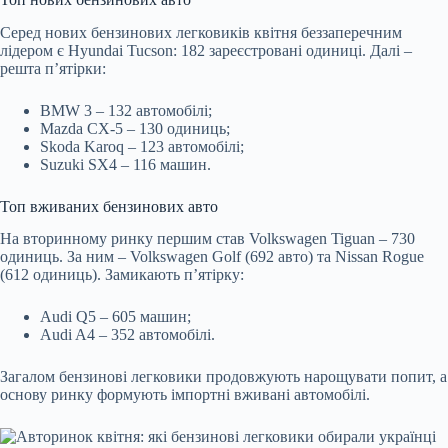
Серед нових бензинових легковиків квітня беззаперечним
лідером є Hyundai Tucson: 182 зареєстровані одиниці. Далі –
решта п’ятірки:
BMW 3 – 132 автомобілі;
Mazda CX-5 – 130 одиниць;
Skoda Karoq – 123 автомобілі;
Suzuki SX4 – 116 машин.
Топ вживаних бензинових авто
На вторинному ринку першим став Volkswagen Tiguan – 730
одиниць. За ним – Volkswagen Golf (692 авто) та Nissan Rogue
(612 одиниць). Замикають п’ятірку:
Audi Q5 – 605 машин;
Audi A4 – 352 автомобілі.
Загалом бензинові легковики продовжують нарощувати попит, а
основу ринку формують імпортні вживані автомобілі.