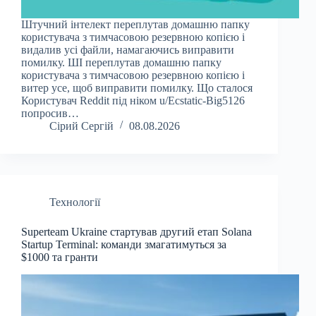
Штучний інтелект переплутав домашню папку
користувача з тимчасовою резервною копією і
видалив усі файли, намагаючись виправити
помилку. ШІ переплутав домашню папку
користувача з тимчасовою резервною копією і
витер усе, щоб виправити помилку. Що сталося
Користувач Reddit під ніком u/Ecstatic-Big5126
попросив…
Сірий Сергій
08.08.2026
Технології
Superteam Ukraine стартував другий етап Solana
Startup Terminal: команди змагатимуться за
$1000 та гранти