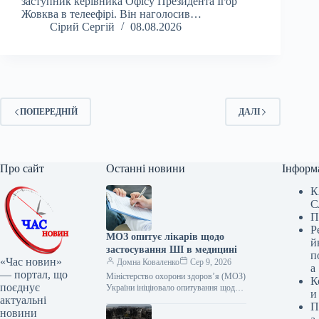
заступник керівника Офісу Президента Ігор
Жовква в телеефірі. Він наголосив…
Сірий Сергій
08.08.2026
ПОПЕРЕДНІЙ
ДАЛІ
Про сайт
Останні новини
Інформ
К
С
П
Р
МОЗ опитує лікарів щодо
й
застосування ШІ в медицині
п
«Час новин»
Домна Коваленко
Сер 9, 2026
а
— портал, що
Міністерство охорони здоров’я (МОЗ)
К
поєднує
України ініціювало опитування щодо
и
актуальні
застосування штучного інтелекту (ШІ)
П
у галузі медицини. До участі
новини