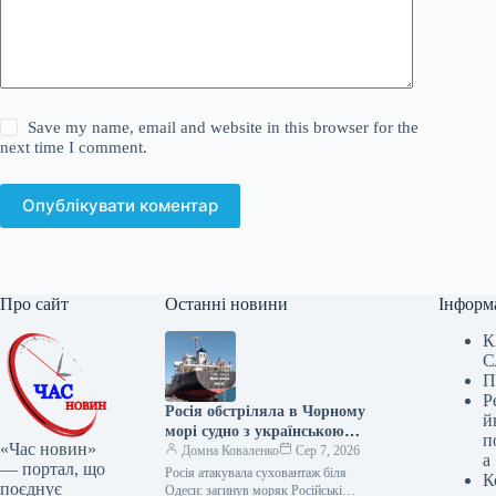
Save my name, email and website in this browser for the
next time I comment.
Опублікувати коментар
Про сайт
Останні новини
Інформ
К
С
П
Р
Росія обстріляла в Чорному
й
морі судно з українською
п
«Час новин»
пшеницею, загинув моряк
Домна Коваленко
Сер 7, 2026
а
— портал, що
Росія атакувала суховантаж біля
К
поєднує
Одеси: загинув моряк Російські