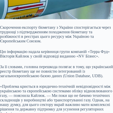
Скорочення експорту біометану з України спостерігається через
труднощі з підтвердженням походження біометану та
розбіжності в реєстрах цього ресурсу між Україною та
Європейським Союзом.
Цю інформацію надала керівниця групи компаній «Терра Фуд»
Вікторія Кайлюк у своїй відповіді виданню «NV Бізнес».
За її словами, головна перешкода полягає в тому, що український
реєстр біометану ще не повністю інтегрований із
загальноєвропейською базою даних (Union Database, UDB).
«Проблема криється в юридично-технічній невідповідності між
українською та європейською системами обліку відновлюваного
газу, — пояснила Кайлюк. — Ми поки що не бачимо технічних
складнощів у виробництві або транспортуванні газу. Однак, на
нашу думку, для цього сектору вкрай важливо мати комплексні
рішення та державну підтримку для усунення регуляторних