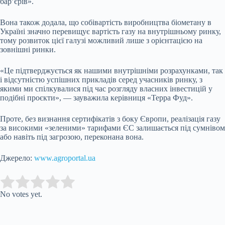
бар’єрів».
Вона також додала, що собівартість виробництва біометану в
Україні значно перевищує вартість газу на внутрішньому ринку,
тому розвиток цієї галузі можливий лише з орієнтацією на
зовнішні ринки.
«Це підтверджується як нашими внутрішніми розрахунками, так
і відсутністю успішних прикладів серед учасників ринку, з
якими ми спілкувалися під час розгляду власних інвестицій у
подібні проєкти», — зауважила керівниця «Терра Фуд».
Проте, без визнання сертифікатів з боку Європи, реалізація газу
за високими «зеленими» тарифами ЄС залишається під сумнівом
або навіть під загрозою, переконана вона.
Джерело:
www.agroportal.ua
Submit Rating
Rate this item:
No votes yet.