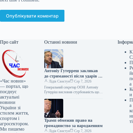
next time I comment.
Опублікувати коментар
Про сайт
Останні новини
Інформ
К
С
П
Р
Антоніу Гутерреш закликав
й
до стриманості після ударів по
п
«Час новин»
Росії
Лідія Свистун
Сер 7, 2026
а
— портал, що
Генеральний секретар ООН Антоніу
К
поєднує
Ґутерріш висловив стурбованість щодо
и
актуальні
ескалації конфлікту, зокрема через
П
удари по Росії та російські атаки на
новини
а
Україну.…
України зі
к
стилем життя,
н
спортом і
Трамп обмежив право на
ті
агросектором.
громадянство за народженням
Ми пишемо
Лідія Свистун
Сер 7, 2026