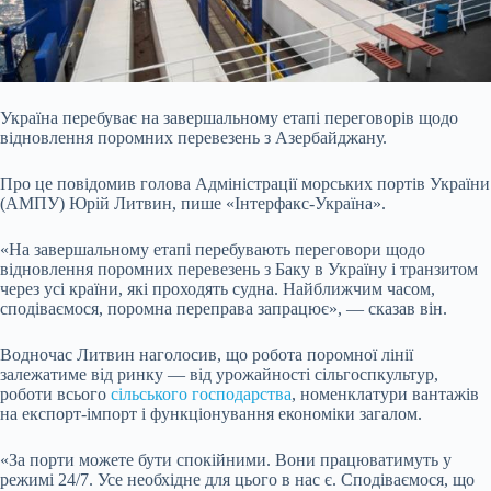
Україна перебуває на завершальному етапі переговорів щодо
відновлення поромних перевезень з Азербайджану.
Про це повідомив голова Адміністрації морських портів України
(АМПУ) Юрій Литвин, пише «Інтерфакс-Україна».
«На завершальному етапі перебувають переговори щодо
відновлення поромних перевезень з Баку в Україну і транзитом
через усі країни, які проходять судна. Найближчим часом,
сподіваємося, поромна переправа запрацює», — сказав він.
Водночас Литвин наголосив, що робота поромної лінії
залежатиме від ринку — від урожайності сільгоспкультур,
роботи всього
сільського господарства
, номенклатури вантажів
на експорт-імпорт і функціонування економіки загалом.
«За порти можете бути спокійними. Вони працюватимуть у
режимі 24/7. Усе необхідне для цього в нас є. Сподіваємося, що