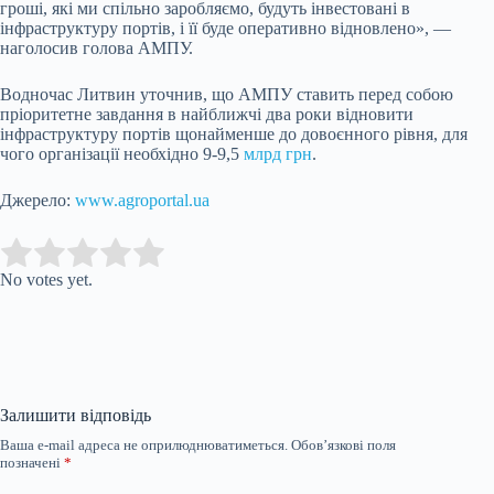
гроші, які ми спільно заробляємо, будуть інвестовані в
інфраструктуру портів, і її буде оперативно відновлено», —
наголосив голова АМПУ.
Водночас Литвин уточнив, що АМПУ ставить перед собою
пріоритетне завдання в найближчі два роки відновити
інфраструктуру портів щонайменше до довоєнного рівня, для
чого організації необхідно 9-9,5
млрд грн
.
Джерело:
www.agroportal.ua
Submit Rating
Rate this
item:
No votes yet.
Залишити відповідь
Ваша e-mail адреса не оприлюднюватиметься.
Обов’язкові поля
позначені
*