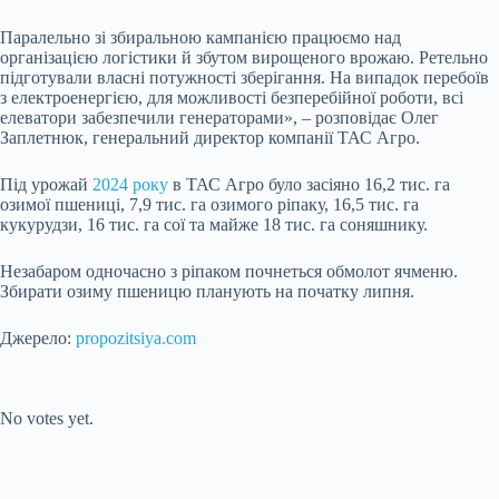
Паралельно зі збиральною кампанією працюємо над
організацією логістики й збутом вирощеного врожаю. Ретельно
підготували власні потужності зберігання. На випадок перебоїв
з електроенергією, для можливості безперебійної роботи, всі
елеватори забезпечили генераторами», – розповідає Олег
Заплетнюк, генеральний директор компанії ТАС Агро.
Під урожай
2024 року
в ТАС Агро було засіяно 16,2 тис. га
озимої пшениці, 7,9 тис. га озимого ріпаку, 16,5 тис. га
кукурудзи, 16 тис. га сої та майже 18 тис. га соняшнику.
Незабаром одночасно з ріпаком почнеться обмолот ячменю.
Збирати озиму пшеницю планують на початку липня.
Джерело:
propozitsiya.com
Submit Rating
Rate this
item:
No votes yet.
Submit Rating
Rate this item: