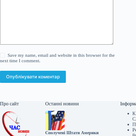
Save my name, email and website in this browser for the
next time I comment.
Опублікувати коментар
Про сайт
Останні новини
Інформ
К
С
П
Р
Сполучені Штати Америки
й