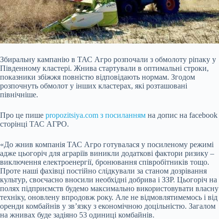
Збиральну кампанію в ТАС Агро розпочали з обмолоту ріпаку у
Південному кластері. Жнива стартували в оптимальні строки,
показники збіжжя повністю відповідають нормам. Згодом
розпочнуть обмолот у інших кластерах, які розташовані
північніше.
Про це пише
propozitsiya.com з посиланням
на допис на facebook
сторінці ТАС АГРО.
«До жнив компанія ТАС Агро готувалася у посиленому режимі
адже цьогоріч для аграріїв виникли додаткові фактори ризику –
виключення електроенергії, бронювання співробітників тощо.
Проте наші фахівці постійно слідкували за станом дозрівання
культур, своєчасно вносили необхідні добрива і ЗЗР. Цьогоріч на
полях підприємств будемо максимально використовувати власну
техніку, оновлену впродовж року. Але не відмовлятимемось і від
оренди комбайнів у зв’язку з економічною доцільністю. Загалом
на жнивах буде задіяно 53 одиниці комбайнів.