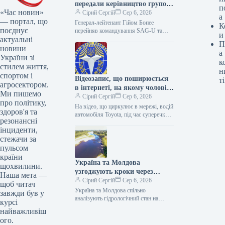
передали керівництво групою
п
«Час новин»
підтримки України, проте
Сірий Сергій
Сер 6, 2026
а
— портал, що
запевнили, що це жодним
Генерал-лейтенант Гійом Бопее
К
поєднує
чином не позначиться на
перейняв командування SAG-U та
и
актуальні
NSATU від Кертіса Баззарда.
наданій допомозі, повідомив
П
Сполучені Штати запевнили, що
новини
Генеральний штаб.
а
реорганізація жодним чином не
України зі
к
позначиться…
стилем життя,
н
спортом і
Відеозапис, що поширюється
ті
агросектором.
в інтернеті, на якому чоловік,
Ми пишемо
у конфлікті з
Сірий Сергій
Сер 6, 2026
про політику,
правоохоронцями,
На відео, що циркулює в мережі, водій
здоров'я та
ідентифікує себе як
автомобіля Toyota, під час суперечки з
резонансні
представниками поліції, заявив, що є
представника Служби
інциденти,
співробітником Служби…
зовнішньої розвідки, не
стежачи за
відповідає фактам –
пульсом
повідомляє служба зовнішньої
країни
розвідки.
Україна та Молдова
щохвилини.
узгоджують кроки через
Наша мета —
низький рівень води у Дністрі
Сірий Сергій
Сер 6, 2026
щоб читач
Україна та Молдова спільно
завжди був у
аналізують гідрологічний стан на
курсі
Дністрі через суттєве падіння рівня
найважливіш
води. Державне агентство водних
ого.
ресурсів встановило обмеження…