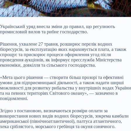
Український уряд внесла зміни до правил, що регулюють
промисловий вилов та рибне господарство.
Рішення, ухвалене 27 травня, розширює перелік водних
біоресурсів, за експлуатацію яких нараховується плата, а також
спрощує та прискорює процеси оформлення угод після
проведення аукціонів, як інформує пресслужба Міністерства
економіки, довкілля та сільського господарства.
«Мета цього рішення — створити більш прозорі та ефективні
умови для підприємницької діяльності, а також надати ширші
можливості для розвитку рибальства у внутрішніх водах України
та на певних територіях Світового океану», — зазначено в
повідомленні.
Згідно з постановою, визначаються розміри оплати за
використання нових видів водних біоресурсів, зокрема камбали
американської (північноатлантичної), палтуса атлантичного,
хека сріблястого, морського гребінця та окуня сонячного.