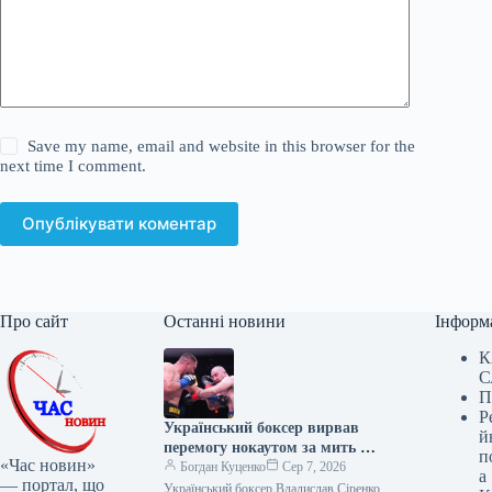
Save my name, email and website in this browser for the
next time I comment.
Опублікувати коментар
Про сайт
Останні новини
Інформ
К
С
П
Р
Український боксер вирвав
й
перемогу нокаутом за мить до
п
«Час новин»
фінального гонгу
Богдан Куценко
Сер 7, 2026
а
— портал, що
Український боксер Владислав Сіренко