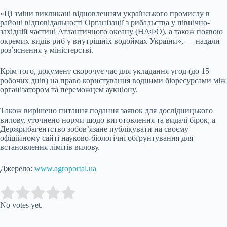
«Ці зміни викликані відновленням українського промислу в
районі відповідальності Організації з рибальства у північно-
західній частині Атлантичного океану (НАФО), а також появою
окремих видів риб у внутрішніх водоймах України», — надали
роз’яснення у міністерстві.
Крім того, документ скорочує час для укладання угод (до 15
робочих днів) на право користування водними біоресурсами між
організатором та переможцем аукціону.
Також вирішено питання подання заявок для дослідницького
вилову, уточнено норми щодо виготовлення та видачі бірок, а
Держрибагентство зобов’язане публікувати на своєму
офіційному сайті науково-біологічні обґрунтування для
встановлення лімітів вилову.
Джерело:
www.agroportal.ua
Submit Rating
Rate this item:
No votes yet.