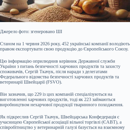
Джерело фото: згенеровано ШІ
Станом на 1 червня 20
26 року, 452 українські компанії володіють
правом експортувати свою продукцію до Європейського Союзу.
Цю інформацію оприлюднив керівник Державної служби
України з питань безпечності харчових продуктів та захисту
споживачів, Сергій Ткачук, після наради з делегатами
Федерального відомства безпечності харчових продуктів та
ветеринарії Швейцарії (FSVO).
Він зазначив, що 229 із цих компаній спеціалізуються на
виготовленні харчових продуктів, тоді як 223 займаються
виробництвом нехарчової продукції тваринного походження.
Як підкреслив Сергій Ткачук, Швейцарська Конфедерація є
учасницею Європейської асоціації вільної торгівлі (ЄАВТ), а
співробітництво у ветеринарній галузі базується на взаємному