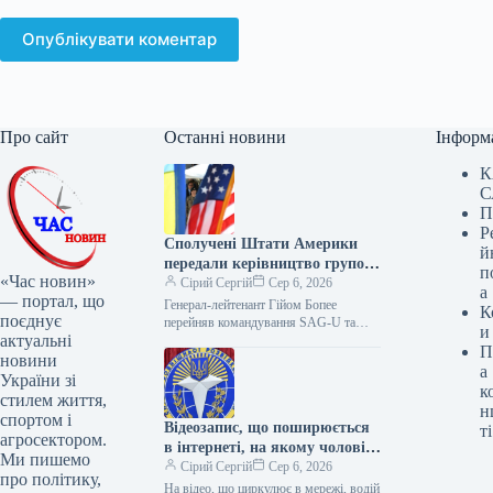
Опублікувати коментар
Про сайт
Останні новини
Інформ
К
С
П
Р
Сполучені Штати Америки
й
передали керівництво групою
п
«Час новин»
підтримки України, проте
Сірий Сергій
Сер 6, 2026
а
— портал, що
запевнили, що це жодним
Генерал-лейтенант Гійом Бопее
К
поєднує
чином не позначиться на
перейняв командування SAG-U та
и
актуальні
NSATU від Кертіса Баззарда.
наданій допомозі, повідомив
П
Сполучені Штати запевнили, що
новини
Генеральний штаб.
а
реорганізація жодним чином не
України зі
к
позначиться…
стилем життя,
н
спортом і
Відеозапис, що поширюється
ті
агросектором.
в інтернеті, на якому чоловік,
Ми пишемо
у конфлікті з
Сірий Сергій
Сер 6, 2026
про політику,
правоохоронцями,
На відео, що циркулює в мережі, водій