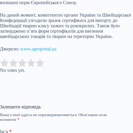
визнанні норм Європейського Союзу.
На даний момент, компетентні органи України та Швейцарської
Конфедерації узгодили зразок сертифіката для імпорту до
Швейцарії тварин класу хижих та рукокрилих. Також було
затверджено п’ять форм сертифікатів для ввезення
швейцарських товарів та тварин на територію України.
Джерело:
www.agroportal.ua
Submit Rating
Rate this item:
No votes yet.
Залишити відповідь
Ваша e-mail адреса не оприлюднюватиметься.
Обов’язкові поля
позначені
*
Ім’я
*