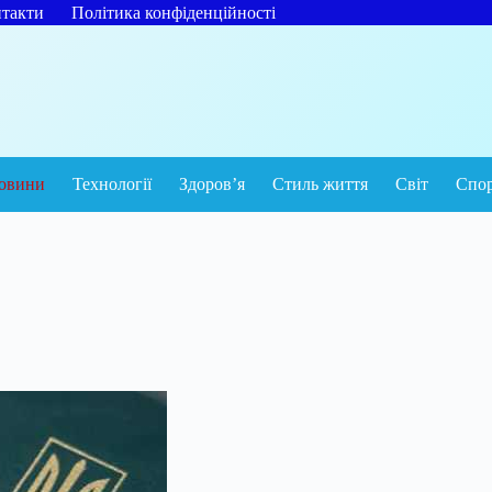
такти
Політика конфіденційності
овини
Технології
Здоров’я
Стиль життя
Світ
Спо