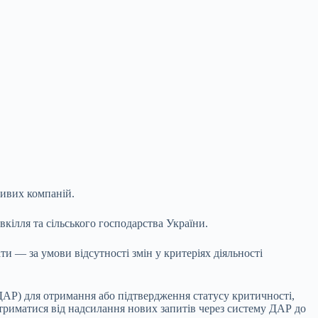
ливих компаній.
кілля та сільського господарства України.
и — за умови відсутності змін у критеріях діяльності
(ДАР) для отримання або підтвердження статусу критичності,
утриматися від надсилання нових запитів через систему ДАР до