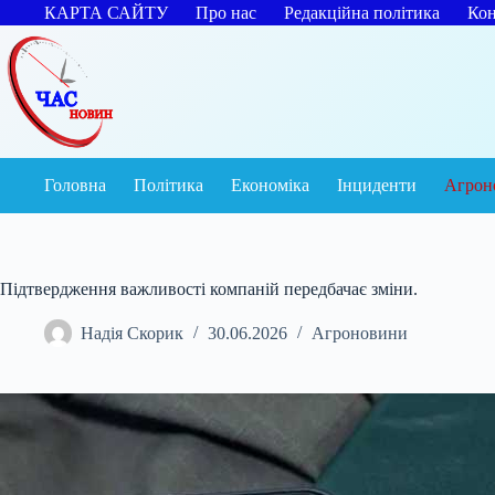
Перейти
КАРТА САЙТУ
Про нас
Редакційна політика
Кон
до
вмісту
Головна
Політика
Економіка
Інциденти
Агрон
Підтвердження важливості компаній передбачає зміни.
Надія Скорик
30.06.2026
Агроновини