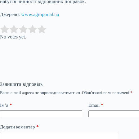
набуття чинності відповідних поправок.
Джерело:
www.agroportal.ua
Submit Rating
Rate this item:
No votes yet.
Залишити відповідь
Ваша e-mail адреса не оприлюднюватиметься.
Обов’язкові поля позначені
*
Ім’я
*
Email
*
Додати коментар
*