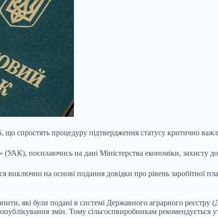
6, що спростять процедуру підтвердження статусу критично важ
УАК), посилаючись на дані Міністерства економіки, захисту дов
я виключно на основі подання довідки про рівень заробітної плат
апити, які були подані в системі Державного аграрного реєстру 
о опублікування змін. Тому сільгоспвиробникам рекомендується 