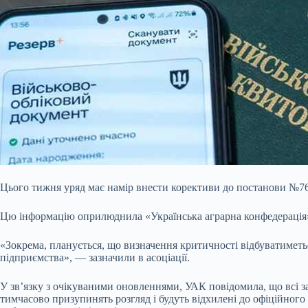
Цього тижня уряд має намір внести корективи до постанови №7
Цю інформацію оприлюднила «Українська аграрна конфедерація» (
«Зокрема, планується, що визначення критичності відбуватиметьс
підприємства», — зазначили в асоціації.
У зв’язку з очікуваними оновленнями, УАК повідомила, що всі з
тимчасово призупинять розгляд і будуть відхилені до офіційног