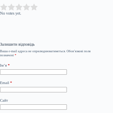
Submit Rating
Rate this item:
No votes yet.
Залишити відповідь
Ваша e-mail адреса не оприлюднюватиметься.
Обов’язкові поля
позначені
*
Ім’я
*
Email
*
Сайт