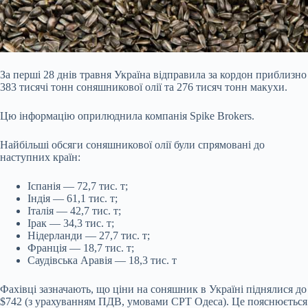
За перші 28 днів травня Україна відправила за кордон приблизно
383 тисячі тонн соняшникової олії та 276 тисяч тонн макухи.
Цю інформацію оприлюднила компанія Spike Brokers.
Найбільші обсяги соняшникової олії були спрямовані до
наступних країн:
Іспанія — 72,7 тис. т;
Індія — 61,1 тис. т;
Італія — 42,7 тис. т;
Ірак — 34,3 тис. т;
Нідерланди — 27,7 тис. т;
Франція — 18,7 тис. т;
Саудівська Аравія — 18,3 тис. т
Фахівці зазначають, що ціни на соняшник в Україні піднялися до
$742 (з урахуванням ПДВ, умовами CPT Одеса). Це пояснюється