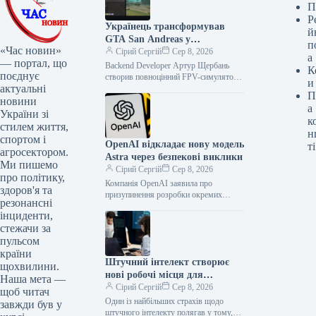
П
Р
Українець трансформував
й
GTA San Andreas у
п
«Час новин»
реалістичний симулятор FPV-
Сірий Сергій
Сер 8, 2026
а
— портал, що
дрона
Backend Developer Артур Щербань
К
поєднує
створив повноцінний FPV-симулятор
и
актуальні
просто всередині легендарної GTA San
П
Andreas. Його скрипт для MoonLoader
новини
а
додає у гру…
України зі
к
стилем життя,
н
спортом і
OpenAI відкладає нову модель
ті
агросектором.
Astra через безпекові виклики
Ми пишемо
Сірий Сергій
Сер 8, 2026
про політику,
Компанія OpenAI заявила про
здоров'я та
призупинення розробки окремих
резонансні
елементів своєї нової моделі Astra.
інциденти,
Причиною стали результати
стежачи за
внутрішнього аудиту, які виявили
суттєвий…
пульсом
країни
Штучний інтелект створює
щохвилини.
нові робочі місця для
Наша мета —
програмістів, а не замінює їх
Сірий Сергій
Сер 8, 2026
щоб читач
Один із найбільших страхів щодо
завжди був у
штучного інтелекту полягав у тому,