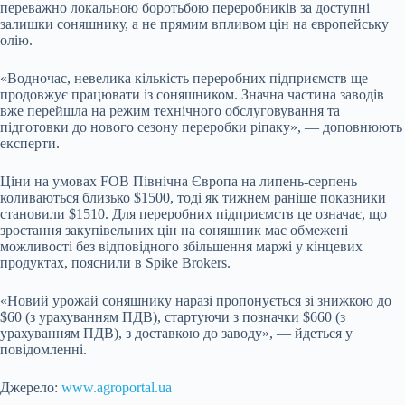
переважно локальною боротьбою переробників за доступні
залишки соняшнику, а не прямим впливом цін на європейську
олію.
«Водночас, невелика кількість переробних підприємств ще
продовжує працювати із соняшником. Значна частина заводів
вже перейшла на режим технічного обслуговування та
підготовки до нового сезону переробки ріпаку», — доповнюють
експерти.
Ціни на умовах FOB Північна Європа на липень-серпень
коливаються близько $1500, тоді як тижнем раніше показники
становили $1510. Для переробних підприємств це означає, що
зростання закупівельних цін на соняшник має обмежені
можливості без відповідного збільшення маржі у кінцевих
продуктах, пояснили в Spike Brokers.
«Новий урожай соняшнику наразі пропонується зі знижкою до
$60 (з урахуванням ПДВ), стартуючи з позначки $660 (з
урахуванням ПДВ), з доставкою до заводу», — йдеться у
повідомленні.
Джерело:
www.agroportal.ua