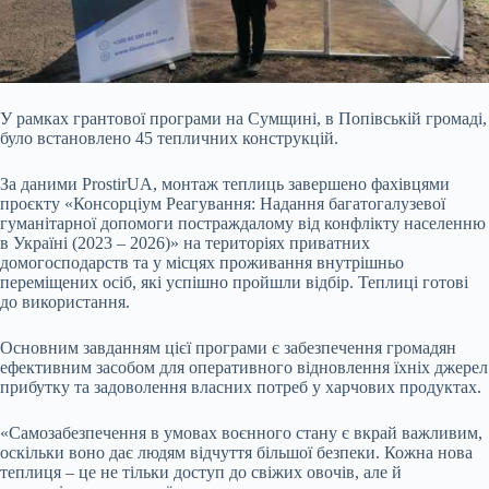
У рамках грантової програми на Сумщині, в Попівській громаді,
було встановлено 45 тепличних конструкцій.
За даними ProstirUA, монтаж теплиць завершено фахівцями
проєкту «Консорціум Реагування: Надання багатогалузевої
гуманітарної допомоги постраждалому від конфлікту населенню
в Україні (2023 – 20
26)» на територіях приватних
домогосподарств та у місцях проживання внутрішньо
переміщених осіб, які успішно пройшли відбір. Теплиці готові
до використання.
Основним завданням цієї програми є забезпечення громадян
ефективним засобом для оперативного відновлення їхніх джерел
прибутку та задоволення власних потреб у харчових продуктах.
«Самозабезпечення в умовах воєнного стану є вкрай важливим,
оскільки воно дає людям відчуття більшої безпеки. Кожна нова
теплиця – це не тільки доступ до свіжих овочів, але й