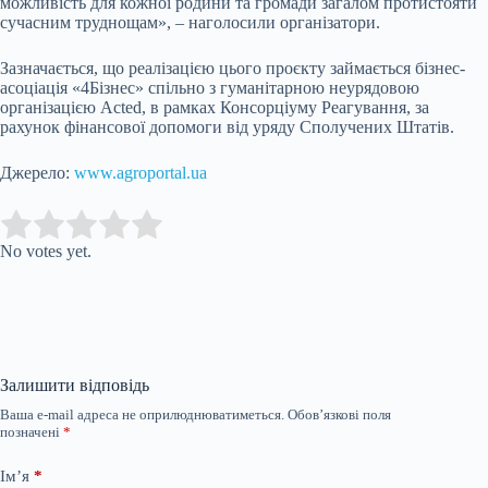
можливість для кожної родини та громади загалом протистояти
сучасним труднощам», – наголосили організатори.
Зазначається, що реалізацією цього проєкту займається бізнес-
асоціація «4Бізнес» спільно з гуманітарною неурядовою
організацією Acted, в рамках Консорціуму Реагування, за
рахунок фінансової допомоги від уряду Сполучених Штатів.
Джерело:
www.agroportal.ua
Submit Rating
Rate this item:
No votes yet.
Залишити відповідь
Ваша e-mail адреса не оприлюднюватиметься.
Обов’язкові поля
позначені
*
Ім’я
*