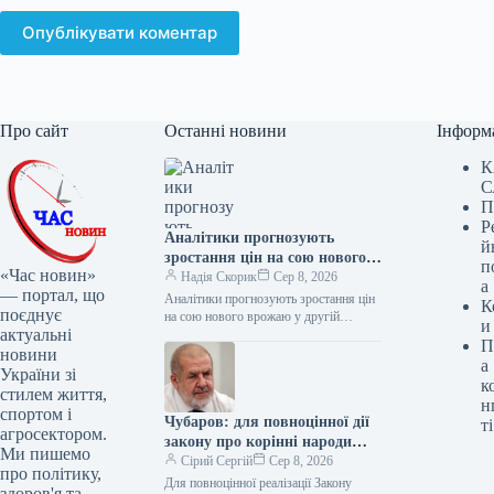
Опублікувати коментар
Про сайт
Останні новини
Інформ
К
С
П
Р
Аналітики прогнозують
й
зростання цін на сою нового
п
«Час новин»
врожаю до 22 тисяч гривень
Надія Скорик
Сер 8, 2026
а
— портал, що
за тонну
Аналітики прогнозують зростання цін
К
поєднує
на сою нового врожаю у другій
и
актуальні
половині
П
новини
а
України зі
к
стилем життя,
н
спортом і
Чубаров: для повноцінної дії
ті
агросектором.
закону про корінні народи
Ми пишемо
потрібні ще нормативні акти
Сірий Сергій
Сер 8, 2026
про політику,
Для повноцінної реалізації Закону
здоров'я та