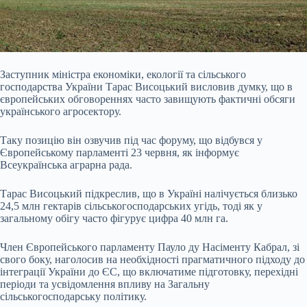
Заступник міністра економіки, екології та сільського
господарства України Тарас Висоцький висловив думку, що в
європейських обговореннях часто завищують фактичні обсяги
українського агросектору.
Таку позицію він озвучив під час форуму, що відбувся у
Європейському парламенті 23 червня, як інформує
Всеукраїнська аграрна рада.
Тарас Висоцький підкреслив, що в Україні налічується близько
24,5 млн гектарів сільськогосподарських угідь, тоді як у
загальному обігу часто фігурує цифра 40
млн га.
Член Європейського парламенту Пауло ду Насіменту Кабрал, зі
свого боку, наголосив на необхідності прагматичного підходу до
інтеграції України до ЄС, що включатиме підготовку, перехідні
періоди та усвідомлення впливу на Загальну
сільськогосподарську політику.