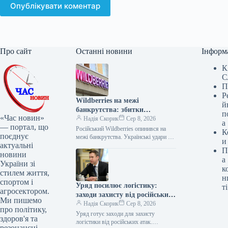
Опублікувати коментар
Про сайт
Останні новини
Інформ
К
С
П
Р
Wildberries на межі
й
банкрутства: збитки
п
«Час новин»
перевищили 200 млрд рублів
Надія Скорик
Сер 8, 2026
а
— портал, що
Російський Wildberries опинився на
К
поєднує
межі банкрутства. Українські удари по
и
актуальні
складах Wildberries, внаслідок яких
П
було знищено щонайменше вісім
новини
а
логістичних хабів компанії,…
України зі
к
стилем життя,
н
спортом і
Уряд посилює логістику:
ті
агросектором.
заходи захисту від російських
Ми пишемо
атак
Надія Скорик
Сер 8, 2026
про політику,
Уряд готує заходи для захисту
здоров'я та
логістики від російських атак.
резонансні