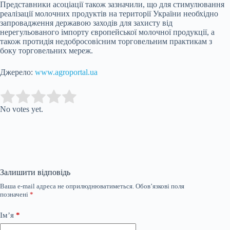
Представники асоціації також зазначили, що для стимулювання
реалізації молочних продуктів на території України необхідно
запровадження державою заходів для захисту від
нерегульованого імпорту європейської молочної продукції, а
також протидія недобросовісним торговельним практикам з
боку торговельних мереж.
Джерело:
www.agroportal.ua
Submit Rating
Rate this item:
No votes yet.
Залишити відповідь
Ваша e-mail адреса не оприлюднюватиметься.
Обов’язкові поля
позначені
*
Ім’я
*