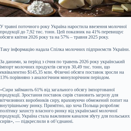
У травні поточного року Україна наростила ввезення молочної
продукції до 7,92 тис. тонн. Цей показник на 41% перевищує
обсяги квітня 2026 року та на 57% – травня 2025 року.
Таку інформацію надала Спілка молочних підприємств України.
За даними, за період з січня по травень 2026 року український
імпорт молочних продуктів сягнув 30
,49 тис. тонн, що
еквівалентно $145,35 млн. Фізичні обсяги поставок зросли на
13% порівняно з аналогічним минулорічним періодом.
«Сири займають 61% від загального обсягу імпортованої
продукції. Зростання поставок сирів становить загрозу для
вітчизняних виробників сиру, враховуючи обмежений попит на
внутрішньому ринку. Примітно, що хоча Польща розробляє
політику захисту власного ринку від української молочної
продукції, Україна стала важливим каналом збуту для польських
сирів», — підкреслили в об’єднанні.