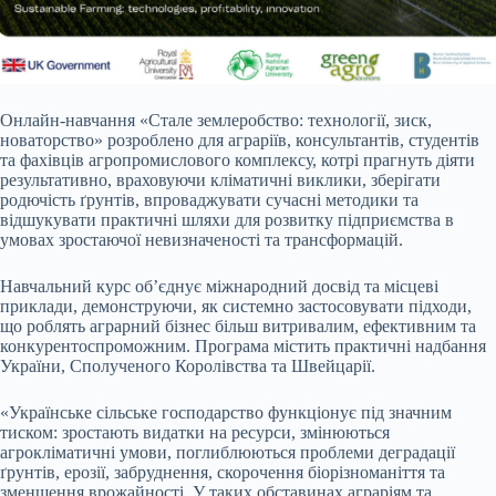
Онлайн-навчання «Стале землеробство: технології, зиск,
новаторство» розроблено для аграріїв, консультантів, студентів
та фахівців агропромислового комплексу, котрі прагнуть діяти
результативно, враховуючи кліматичні виклики, зберігати
родючість ґрунтів, впроваджувати сучасні методики та
відшукувати практичні шляхи для розвитку підприємства в
умовах зростаючої невизначеності та трансформацій.
Навчальний курс об’єднує міжнародний досвід та місцеві
приклади, демонструючи, як системно застосовувати підходи,
що роблять аграрний бізнес більш витривалим, ефективним та
конкурентоспроможним. Програма містить практичні надбання
України, Сполученого Королівства та Швейцарії.
«Українське сільське господарство функціонує під значним
тиском: зростають видатки на ресурси, змінюються
агрокліматичні умови, поглиблюються проблеми деградації
ґрунтів, ерозії, забруднення, скорочення біорізноманіття та
зменшення врожайності. У таких обставинах аграріям та