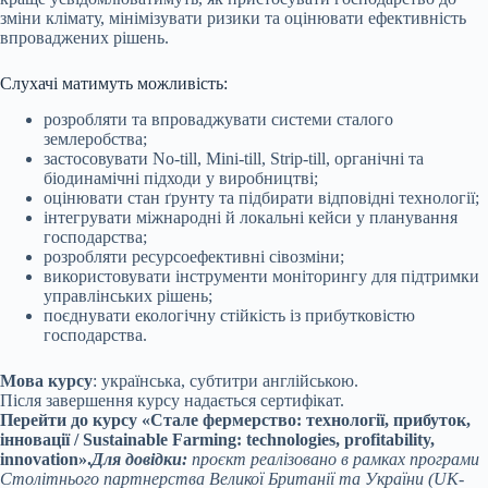
зміни клімату, мінімізувати ризики та оцінювати ефективність
впроваджених рішень.
Слухачі матимуть можливість:
розробляти та впроваджувати системи сталого
землеробства;
застосовувати No-till, Mini-till, Strip-till, органічні та
біодинамічні підходи у виробництві;
оцінювати стан ґрунту та підбирати відповідні технології;
інтегрувати міжнародні й локальні кейси у планування
господарства;
розробляти ресурсоефективні сівозміни;
використовувати інструменти моніторингу для підтримки
управлінських рішень;
поєднувати екологічну стійкість із прибутковістю
господарства.
Мова курсу
: українська, субтитри англійською.
Після завершення курсу надається сертифікат.
Перейти до курсу «Стале фермерство: технології, прибуток,
інновації / Sustainable Farming: technologies, profitability,
innovation».
Для довідки:
проєкт реалізовано в рамках програми
Столітнього партнерства Великої Британії та України (UK-