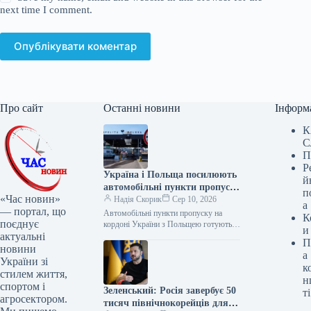
next time I comment.
Опублікувати коментар
Про сайт
Останні новини
Інформ
К
С
П
Р
Україна і Польща посилюють
й
автомобільні пункти пропуску
п
«Час новин»
для зростання транзиту
Надія Скорик
Сер 10, 2026
а
— портал, що
Автомобільні пункти пропуску на
К
поєднує
кордоні України з Польщею готують
и
актуальні
до збільшення вантажопотоку. Про це
П
йшлося під час чотиристоронньої
новини
а
робочої зустрічі…
України зі
к
стилем життя,
н
спортом і
Зеленський: Росія завербує 50
ті
агросектором.
тисяч північнокорейців для