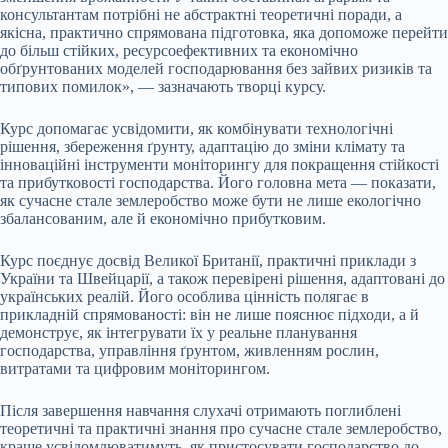
консультантам потрібні не абстрактні теоретичні поради, а
якісна, практично спрямована підготовка, яка допоможе перейти
до більш стійких, ресурсоефективних та економічно
обґрунтованих моделей господарювання без зайвих ризиків та
типових помилок», — зазначають творці курсу.
Курс допомагає усвідомити, як комбінувати технологічні
рішення, збереження ґрунту, адаптацію до зміни клімату та
інноваційні інструменти моніторингу для покращення стійкості
та прибутковості господарства. Його головна мета — показати,
як сучасне стале землеробство може бути не лише екологічно
збалансованим, але й економічно прибутковим.
Курс поєднує досвід Великої Британії, практичні приклади з
України та Швейцарії, а також перевірені рішення, адаптовані до
українських реалій. Його особлива цінність полягає в
прикладній спрямованості: він не лише пояснює підходи, а й
демонструє, як інтегрувати їх у реальне планування
господарства, управління ґрунтом, живленням рослин,
витратами та цифровим моніторингом.
Після завершення навчання слухачі отримають поглиблені
теоретичні та практичні знання про сучасне стале землеробство,
краще усвідомлюватимуть, як пристосувати господарство до