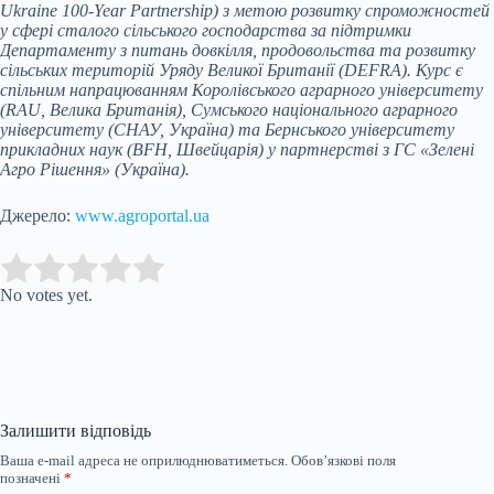
Ukraine 100-Year Partnership) з метою розвитку спроможностей
у сфері сталого сільського господарства за підтримки
Департаменту з питань довкілля, продовольства та розвитку
сільських територій Уряду Великої Британії (DEFRA). Курс є
спільним напрацюванням Королівського аграрного університету
(RAU, Велика Британія), Сумського національного аграрного
університету (СНАУ, Україна) та Бернського університету
прикладних наук (BFH, Швейцарія) у партнерстві з ГС «Зелені
Агро Рішення» (Україна).
Джерело:
www.agroportal.ua
Submit Rating
Rate this item:
No votes yet.
Залишити відповідь
Ваша e-mail адреса не оприлюднюватиметься.
Обов’язкові поля
позначені
*