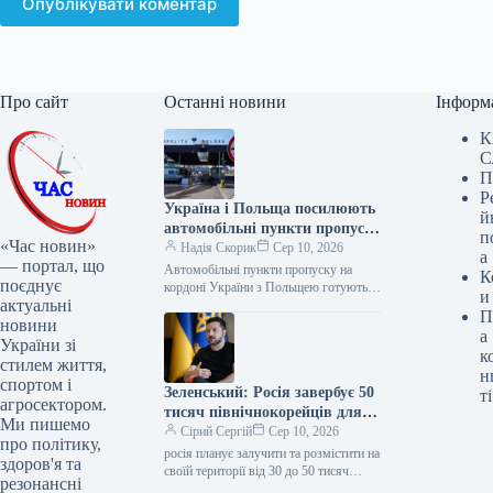
Опублікувати коментар
Про сайт
Останні новини
Інформ
К
С
П
Р
Україна і Польща посилюють
й
автомобільні пункти пропуску
п
«Час новин»
для зростання транзиту
Надія Скорик
Сер 10, 2026
а
— портал, що
Автомобільні пункти пропуску на
К
поєднує
кордоні України з Польщею готують
и
актуальні
до збільшення вантажопотоку. Про це
П
йшлося під час чотиристоронньої
новини
а
робочої зустрічі…
України зі
к
стилем життя,
н
спортом і
Зеленський: Росія завербує 50
ті
агросектором.
тисяч північнокорейців для
Ми пишемо
війни
Сірий Сергій
Сер 10, 2026
про політику,
росія планує залучити та розмістити на
здоров'я та
своїй території від 30 до 50 тисяч
резонансні
північнокорейських військових. Про це