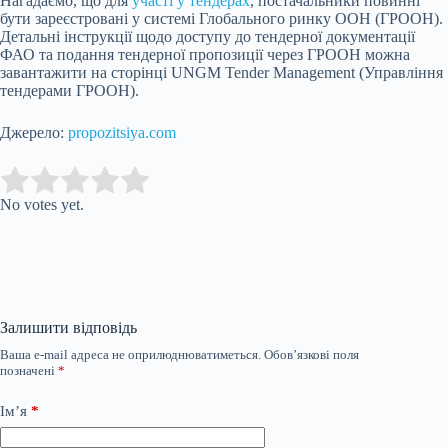
Нагадаємо, що для
участі у тендерах
, постачальники повинні
бути зареєстровані у системі Глобального ринку ООН (ГРООН).
Детальні інструкції щодо доступу до тендерної документації
ФАО та подання тендерної пропозиції через ГРООН можна
завантажити на сторінці UNGM Tender Management (Управління
тендерами ГРООН).
Джерело:
propozitsiya.com
Submit Rating
Rate this item:
No votes yet.
Залишити відповідь
Ваша e-mail адреса не оприлюднюватиметься.
Обов’язкові поля
позначені
*
Ім’я
*