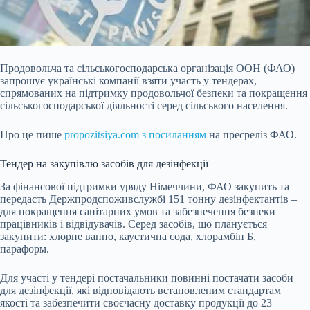
Продовольча та сільськогосподарська організація ООН (ФАО)
запрошує українські компанії взяти участь у тендерах,
спрямованих на підтримку продовольчої безпеки та покращення
сільськогосподарської діяльності серед сільського населення.
Про це пише
propozitsiya.com з посиланням
на пресреліз ФАО.
Тендер на закупівлю засобів для дезінфекції
За фінансової підтримки уряду Німеччини, ФАО закупить та
передасть Держпродспоживслужбі 151 тонну дезінфектантів –
для покращення санітарних умов та забезпечення безпеки
працівників і відвідувачів. Серед засобів, що планується
закупити: хлорне вапно, каустична сода, хлорамбін Б,
параформ.
Для участі у тендері постачальники повинні постачати засоби
для дезінфекції, які відповідають встановленим стандартам
якості та забезпечити своєчасну доставку продукції до 23