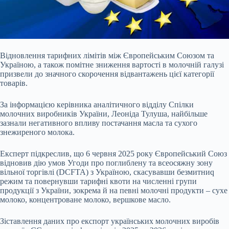
Відновлення тарифних лімітів між Європейським Союзом та
Україною, а також помітне зниження вартості в молочній галузі
призвели до значного скорочення відвантажень цієї категорії
товарів.
За інформацією керівника аналітичного відділу Спілки
молочних виробників України, Леоніда Тулуша, найбільше
зазнали негативного впливу постачання масла та сухого
знежиреного молока.
Експерт підкреслив, що 6 червня 20
25 року Європейський Союз
відновив дію умов Угоди про поглиблену та всеосяжну зону
вільної торгівлі (DCFTA) з Україною, скасувавши безмитниq
режим та повернувши тарифні квоти на численні групи
продукції з України, зокрема й на певні молочні продукти – сухе
молоко, концентроване молоко, вершкове масло.
Зіставлення даних про експорт українських молочних виробів