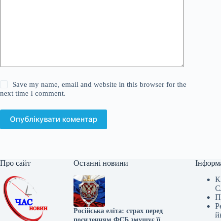
Save my name, email and website in this browser for the
next time I comment.
Опублікувати коментар
Про сайт
Останні новини
Інформ
К
С
П
Р
Російська еліта: страх перед
й
посиленням ФСБ змушує її