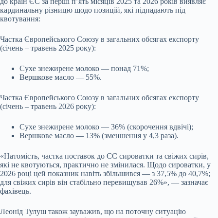
до країн ЄС за перші п’ять місяців 2025 та 2026 років виявляє
кардинальну різницю щодо позицій, які підпадають під
квотування:
Частка Європейського Союзу в загальних обсягах експорту
(січень – травень 2025 року):
Сухе знежирене молоко — понад 71%;
Вершкове масло — 55%.
Частка Європейського Союзу в загальних обсягах експорту
(січень – травень 2026 року):
Сухе знежирене молоко — 36% (скорочення вдвічі);
Вершкове масло — 13% (зменшення у 4,3 раза).
«Натомість, частка поставок до ЄС сироватки та свіжих сирів,
які не квотуються, практично не змінилася. Щодо сироватки, у
2026 році цей показник навіть збільшився — з 37,5% до 40,7%;
для свіжих сирів він стабільно перевищував 26%», — зазначає
фахівець.
Леонід Тулуш також зауважив, що на поточну ситуацію