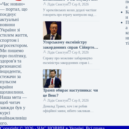
п
«Час новин»
тікати
Лідія Свистун
Сер 8, 2026
а
— портал, що
У кремлівських колах дедалі частіше
К
поєднує
говорять про втрату контролю над
и
актуальні
Федеральною службою безпеки (ФСБ)
П
Росії. Це відбувається на тлі того,…
новини
а
України зі
к
стилем життя,
н
спортом і
Угорському ексміністру
ті
агросектором.
закордонних справ Сійярто
Ми пишемо
загрожує тюрма за корупцію
Лідія Свистун
Сер 8, 2026
про політику,
Справу про можливе хабарництво
здоров'я та
ексміністра закордонних справ і
резонансні
зовнішньоекономічних зв’язків
інциденти,
Угорщини Петера Сійярто передали з
стежачи за
прокуратури Будапешта до поліції
угорської…
пульсом
країни
Трамп обирає наступника: чи
щохвилини.
це Венс?
Наша мета —
Лідія Свистун
Сер 8, 2026
щоб читач
Дональд Трамп, хоч і не робив
завжди був у
офіційної заяви, нібито закликав
курсі
донорів підтримати сенатора Джей Ді
найважливіш
Венса на президентських виборах
ого.
2028…
Copyright © 2026 - ЧАС НОВИН в Україні. Всі права