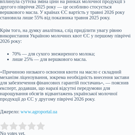
вплинула суттєва зміна ціни на ринках молочної продукції з
другого півріччя 2025 року — це особливо стосується
вершкового масла. У країнах ЄС вартість у травні 2026 року
становила лише 55% від показника травня 2025 року.
Крім того, на думку аналітика, слід приділити увагу рівню
використання Україною молочних квот ЄС у першому півріччі
2026 року:
70% — для сухого знежиреного молока;
лише 25% — для вершкового масла.
«Причиною низького освоєння квоти на масло є складний
механізм ліцензування, зокрема необхідність внесення застави
для забезпечення фінансових гарантій постачань», — пояснив
експерт, додавши, що наразі відсутні передумови для
нарощування обсягів відвантажень української молочної
продукції до ЄС у другому півріччі 2026 року.
Джерело:
www.agroportal.ua
Submit Rating
Rate this item:
No votes yet.