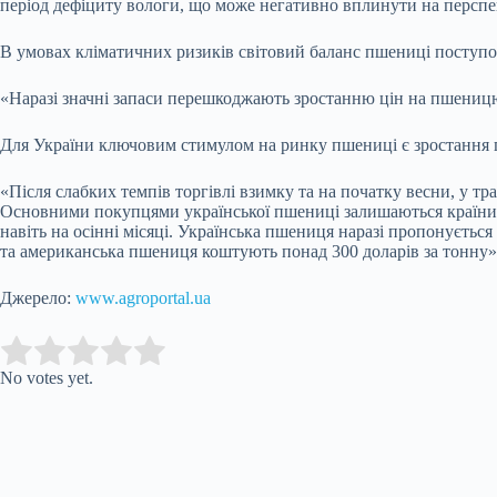
період дефіциту вологи, що може негативно вплинути на персп
В умовах кліматичних ризиків світовий баланс пшениці поступо
«Наразі значні запаси перешкоджають зростанню цін на пшеницю
Для України ключовим стимулом на ринку пшениці є зростання по
«Після слабких темпів торгівлі взимку та на початку весни, у тр
Основними покупцями української пшениці залишаються країни А
навіть на осінні місяці. Українська пшениця наразі пропонується
та американська пшениця коштують понад 300 доларів за тонну
Джерело:
www.agroportal.ua
Submit Rating
Rate this item:
No votes yet.