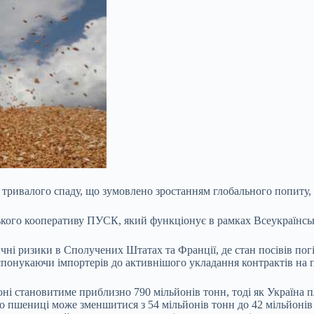
 тривалого спаду, що зумовлено зростанням глобального попиту, 
кого кооперативу ПУСК, який функціонує в рамках Всеукраїнськ
ичні ризики в Сполучених Штатах та Франції, де стан посівів п
спонукаючи імпортерів до активнішого укладання контрактів на 
ні становитиме приблизно 790 мільйонів тонн, тоді як Україна 
во пшениці може зменшитися з 54 мільйонів тонн до 42 мільйонів