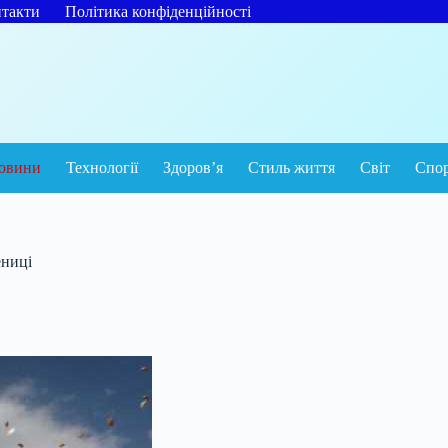
такти
Політика конфіденційності
овини
Технології
Здоров’я
Стиль життя
Світ
Спо
ениці