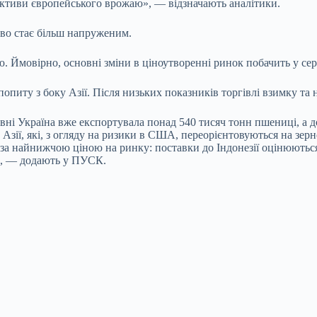
ективи європейського врожаю», — відзначають аналітики.
во стає більш напруженим.
. Ймовірно, основні зміни в ціноутворенні ринок побачить у с
питу з боку Азії. Після низьких показників торгівлі взимку та 
авні Україна вже експортувала понад 540 тисяч тонн пшениці, а д
зії, які, з огляду на ризики в США, переорієнтовуються на зе
 за найнижчою ціною на ринку: поставки до Індонезії оцінюються 
», — додають у ПУСК.