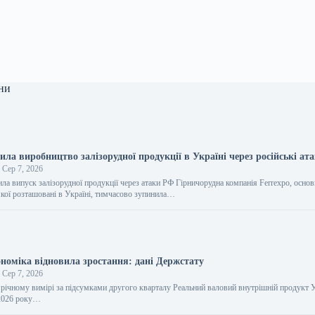
ни
ила виробництво залізорудної продукції в Україні через російські ат
Сер 7, 2026
ла випуск залізорудної продукції через атаки РФ Гірничорудна компанія Ferrexpo, основ
якої розташовані в Україні, тимчасово зупинила…
ономіка відновила зростання: дані Держстату
Сер 7, 2026
річному вимірі за підсумками другого кварталу Реальний валовий внутрішній продукт У
 2026 року…