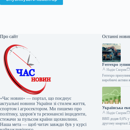
Про сайт
Останні нови
Ferrexpo зупин
Надія Скорик
Ferrexpo призупини
виробничі активи 
«Час новин» — портал, що поєднує
актуальні новини України зі стилем життя,
Українська ек
спортом і агросектором. Ми пишемо про
Надія Скорик
політику, здоров'я та резонансні інциденти,
стежачи за пульсом країни щохвилини.
ВВП додав 0,6% у 
другому кварталі
Наша мета — щоб читач завжди був у курсі
найважливішого.