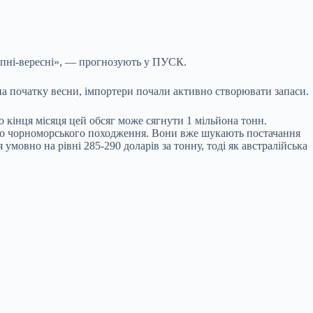
ерпні-вересні», — прогнозують у ПУСК.
на початку весни, імпортери почали активно створювати запаси.
о кінця місяця цей обсяг може сягнути 1 мільйона тонн.
рно чорноморського походження. Вони вже шукають постачання
умовно на рівні 285-290 доларів за тонну, тоді як австралійська