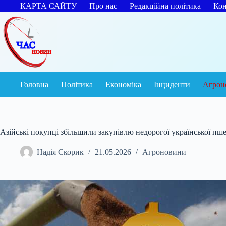
Перейти
КАРТА САЙТУ
Про нас
Редакційна політика
Кон
до
вмісту
Головна
Політика
Економіка
Інциденти
Агрон
Азійські покупці збільшили закупівлю недорогої української пш
Надія Скорик
21.05.2026
Агроновини