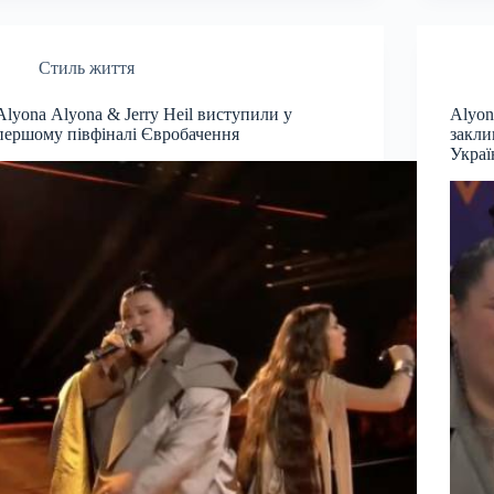
Стиль життя
Аlyona Аlyona & Jerry Heil виступили у
Alyon
першому півфіналі Євробачення
закли
Украї