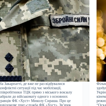
На Закарпатті, де вже не раз відбувалися
Фільм
конфліктні ситуації під час мобілізації,
здобу
співробітники ТЦК прямо з міського вокзалу
Укрін
забрали до військомату одного з основних
кінем
гравців ФК «Хуст» Миколу Сираша. Про це
режис
повідомляє прес-служба ФК «Хуст». Звʼязок
“Оска