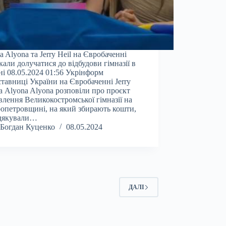
a Alyona та Jerry Heil на Євробаченні
кали долучатися до відбудови гімназії в
ні 08.05.2024 01:56 Укрінформ
тавниці України на Євробаченні Jerry
та Alyona Alyona розповіли про проєкт
влення Великокостромської гімназії на
опетровщині, на який збирають кошти,
одякували…
Богдан Куценко
08.05.2024
ДАЛІ