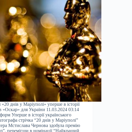
 «20 днів у Маріуполі» уперше в історії
в «Оскар» для України 11.03.2024 03:14
форм Уперше в історії українського
атографа стрічка “20 днів у Маріуполі”
ера Мстислава Чернова здобула премію
р”, перемігши в номінації “Найкращий