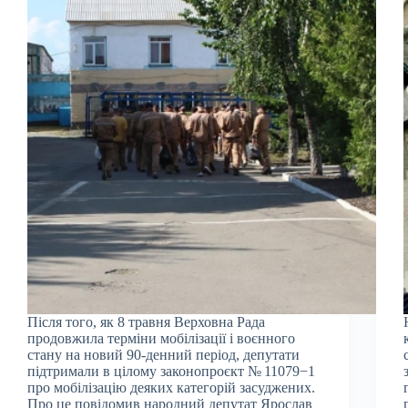
Після того, як 8 травня Верховна Рада
продовжила терміни мобілізації і воєнного
стану на новий 90-денний період, депутати
підтримали в цілому законопроєкт № 11079−1
про мобілізацію деяких категорій засуджених.
Про це повідомив народний депутат Ярослав