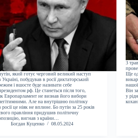
3 тра
прове
путін, який готує черговий великий наступ
Ще од
в Україні, побудував в росії диктаторський
викар
режим і вшосте буде називати себе
нашої
президентом рф. Це станеться після того,
Він з
як Европарламент не визнав його вибори
у рід
легітимними. Але на внутрішню політику
коха
в росії це ніяк не вплине. Бо путін за 25 років
свого правління придушив політичну
опозицію, вигнав з країни…
Богдан Куценко
08.05.2024