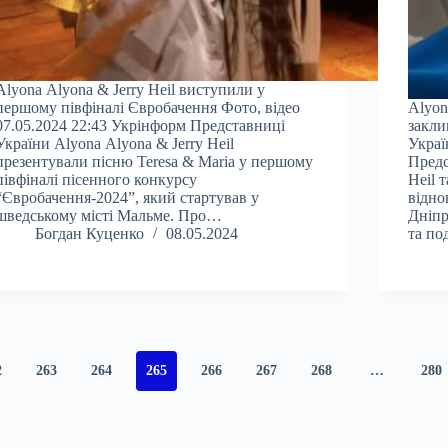
Аlyona Аlyona & Jerry Heil виступили у
першому півфіналі Євробачення Фото, відео
Alyon
07.05.2024 22:43 Укрінформ Представниці
закли
України Аlyona Аlyona & Jerry Heil
Украї
презентували пісню Teresa & Maria у першому
Предс
півфіналі пісенного конкурсу
Heil 
“Євробачення-2024”, який стартував у
відно
шведському місті Мальме. Про…
Дніпр
Богдан Куценко
08.05.2024
та п
2
263
264
265
266
267
268
…
280