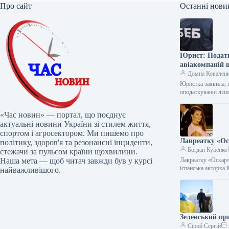
Про сайт
Останні нови
Юрист: Податк
авіакомпаній 
Домна Ковален
Юристка заявила, 
оподаткуванні ліз
«Час новин» — портал, що поєднує
актуальні новини України зі стилем життя,
спортом і агросектором. Ми пишемо про
Лавреатку «Ос
політику, здоров'я та резонансні інциденти,
Богдан Куценко
стежачи за пульсом країни щохвилини.
Наша мета — щоб читач завжди був у курсі
Лавреатку «Оскар»
іспанська акторка
найважливішого.
Зеленський пр
Сірий Сергій