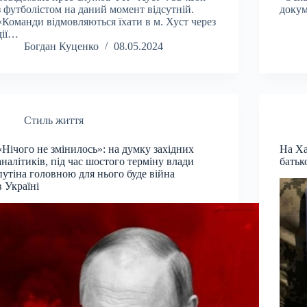
з футболістом на даний момент відсутній.
докум
«Команди відмовляються їхати в м. Хуст через
дії…
Богдан Куценко
08.05.2024
Стиль життя
«Нічого не змінилось»: на думку західних
На Ха
аналітиків, під час шостого терміну влади
батьк
путіна головною для нього буде війна
в Україні