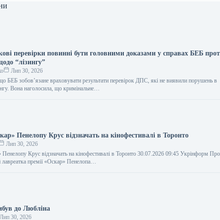
ни
ові перевірки повинні бути головними доказами у справах БЕБ про
щодо “лізингу”
ко
Лип 30, 2026
що БЕБ зобов’язане враховувати результати перевірок ДПС, які не виявили порушень в
ингу. Вона наголосила, що кримінальне…
кар» Пенелопу Крус відзначать на кінофестивалі в Торонто
Лип 30, 2026
 Пенелопу Крус відзначать на кінофестивалі в Торонто 30.07.2026 09:45 Укрінформ Про
 й лавреатка премії «Оскар» Пенелопа…
ибув до Любліна
Лип 30, 2026