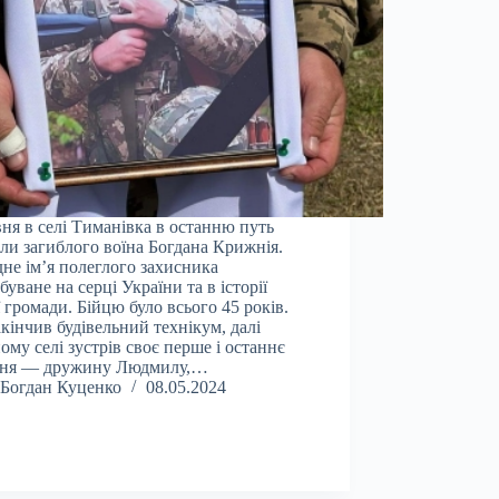
вня в селі Тиманівка в останню путь
ли загиблого воїна Богдана Крижнія.
не ім’я полеглого захисника
буване на серці України та в історії
 громади. Бійцю було всього 45 років.
акінчив будівельний технікум, далі
ному селі зустрів своє перше і останнє
ння — дружину Людмилу,…
Богдан Куценко
08.05.2024