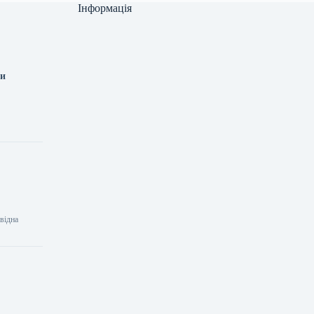
Інформація
ти
відна