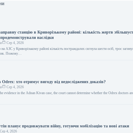
ни
заправну станцію в Криворізькому районі: кількість жертв збільшуєт
 продемонстрували наслідки
ко
Сер 4, 2026
 на АЗС у Криворізькому районі кількість постраждалих сягнула шести осіб, троє загину
пчик. Пожежу…
 Odrex: хто отримує вигоду від недосліджених доказів?
ко
Сер 4, 2026
he evidence in the Adnan Kivan case, the court cannot determine whether the Odrex doctors are
тін планує продовжувати війну, готуючи мобілізацію та нові атаки
Сер 4, 2026