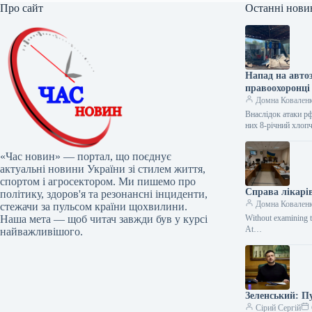
Про сайт
Останні нови
Напад на авто
правоохоронці
Домна Ковален
Внаслідок атаки рф
них 8-річний хло
«Час новин» — портал, що поєднує
актуальні новини України зі стилем життя,
спортом і агросектором. Ми пишемо про
Справа лікарів
політику, здоров'я та резонансні інциденти,
Домна Ковален
стежачи за пульсом країни щохвилини.
Наша мета — щоб читач завжди був у курсі
Without examining t
At…
найважливішого.
Зеленський: Пу
Сірий Сергій