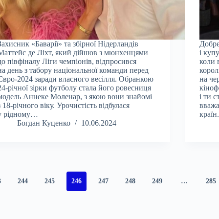
Захисник «Баварії» та збірної Нідерландів
Добре
Маттейс де Ліхт, який дійшов з мюнхенцями
і куп
до півфіналу Ліги чемпіонів, відпросився
коли 
на день з табору національної команди перед
корол
Євро-2024 заради власного весілля. Обранкою
на че
24-річної зірки футболу стала його ровесниця
кіноф
модель Аннеке Моленар, з якою вони знайомі
і ти 
з 18-річного віку. Урочистість відбулася
вважа
у рідному…
країн
Богдан Куценко
10.06.2024
3
244
245
246
247
248
249
…
285