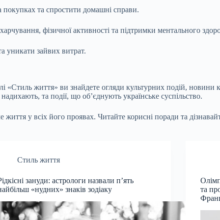
а покупках та спростити домашні справи.
арчування, фізичної активності та підтримки ментального здоров
а уникати зайвих витрат.
ілі «Стиль життя» ви знайдете огляди культурних подій, новини к
надихають, та події, що об’єднують українське суспільство.
 життя у всіх його проявах. Читайте корисні поради та дізнавай
Стиль життя
Рідкісні зануди: астрологи назвали п’ять
Олімп
найбільш «нудних» знаків зодіаку
та пр
Франц