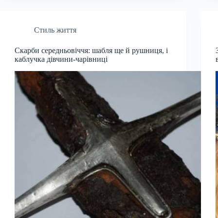
Стиль життя
Скарби середньовіччя: шабля ще й рушниця, і
каблучка дівчини-чарівниці