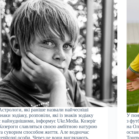
Астрологи, які раніше назвали найчесніші
знаки зодіаку, розповіли, які із знаків зодіаку
У пон
є найнуднішими, інформує Ukr.Media. Козеріг
з фут
Козероги славляться своєю амбітною натурою
на Ол
та суворим способом життя. Але водночас
остан
серйозні особи. Через це вони виглядають
Tourn