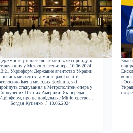
Держмистецтв назвало фахівців, які пройдуть
Благо
стажування у Метрополітен-опера 10.06.2024
відпр
13:21 Укрінформ Державне агентство України
Екскл
з питань мистецтв та мистецької освіти
кошті
оголосило імена молодих фахівців, які
«Осок
пройдуть стажування в Метрополітен-опера у
Украї
Сполучених Штатах Америки. Як передає
потре
Укрінформ, про це повідомляє Міністерство…
Богдан Куценко
10.06.2024