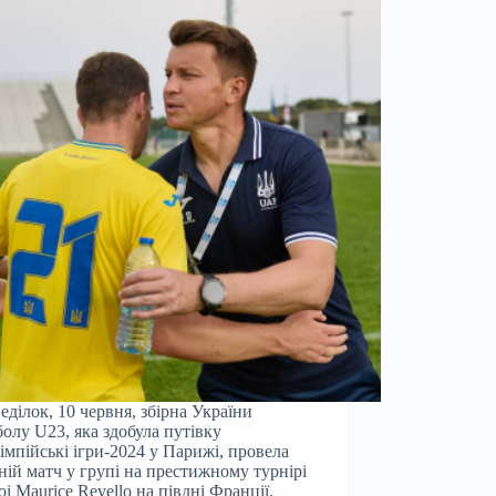
еділок, 10 червня, збірна України
болу U23, яка здобула путівку
імпійські ігри-2024 у Парижі, провела
ній матч у групі на престижному турнірі
oi Maurice Revello на півдні Франції.