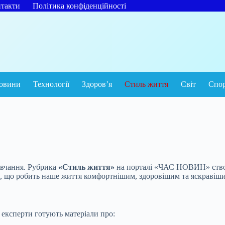
такти
Політика конфіденційності
овини
Технології
Здоров’я
Стиль життя
Світ
Спо
авчання. Рубрика
«Стиль життя»
на порталі «ЧАС НОВИН» створ
те, що робить наше життя комфортнішим, здоровішим та яскравіш
 експерти готують матеріали про: