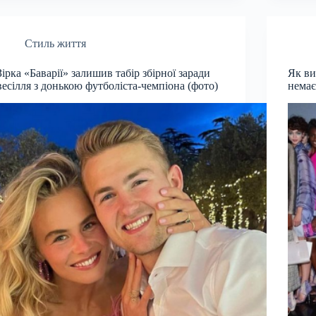
Стиль життя
Зірка «Баварії» залишив табір збірної заради
Як ви
весілля з донькою футболіста-чемпіона (фото)
немає