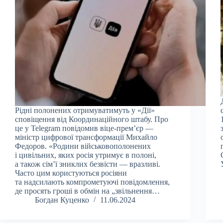
Рідні полонених отримуватимуть у «Дії»
сповіщення від Координаційного штабу. Про
це у Telegram повідомив віце-прем’єр —
міністр цифрової трансформації Михайло
Федоров. «Родини військовополонених
і цивільних, яких росія утримує в полоні,
а також сім’ї зниклих безвісти — вразливі.
Часто цим користуються росіяни
та надсилають компрометуючі повідомлення,
де просять гроші в обмін на „звільнення…
Богдан Куценко
11.06.2024