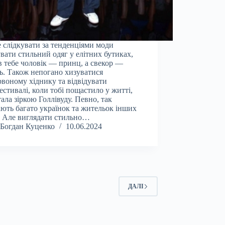
 слідкувати за тенденціями моди
увати стильний одяг у елітних бутиках,
в тебе чоловік — принц, а свекор —
ь. Також непогано хизуватися
рвоному хіднику та відвідувати
естивалі, коли тобі пощастило у житті,
стала зіркою Голлівуду. Певно, так
ють багато українок та жительок інших
. Але виглядати стильно…
Богдан Куценко
10.06.2024
ДАЛІ