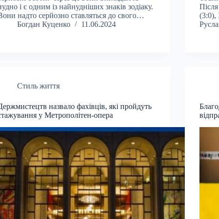
нудно і є одним із найнудніших знаків зодіаку.
Після
Вони надто серйозно ставляться до свого…
(3:0),
Богдан Куценко
11.06.2024
Русла
Стиль життя
Держмистецтв назвало фахівців, які пройдуть
Благо
стажування у Метрополітен-опера
відпр