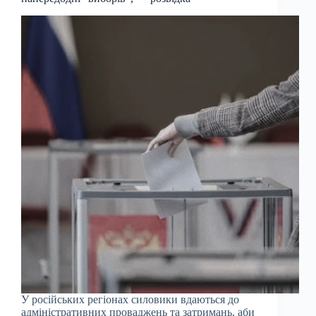
У російських регіонах силовики вдаються до
адміністративних проваджень та затримань, аби