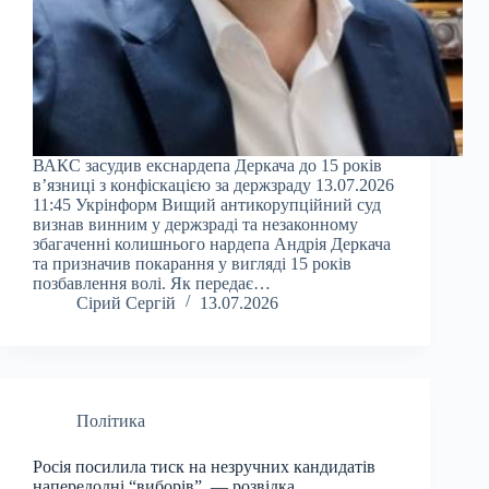
ВАКС засудив екснардепа Деркача до 15 років
в’язниці з конфіскацією за держзраду 13.07.2026
11:45 Укрінформ Вищий антикорупційний суд
визнав винним у держзраді та незаконному
збагаченні колишнього нардепа Андрія Деркача
та призначив покарання у вигляді 15 років
позбавлення волі. Як передає…
Сірий Сергій
13.07.2026
Політика
Росія посилила тиск на незручних кандидатів
напередодні “виборів”, — розвідка