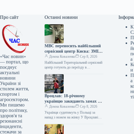
Про сайт
Останні новини
Інформ
К
С
П
Р
МВС переносить найбільший
й
сервісний центр Києва: ЗМІ
п
«Час новин»
попереджають про ризики
Домна Коваленко
Сер 8, 2026
а
— портал, що
Найбільший Територіальний сервісний
К
поєднує
центр готують до переїзду в
и
актуальні
Blockbuster Mall Найбільший
П
Територіальний сервісний центр (ТСЦ)
новини
а
№8041, який наразі функціонує на…
України зі
к
стилем життя,
н
спортом і
Вроцлав: 18-річному
ті
агросектором.
українцю закидають замах на
Ми пишемо
вбивство, йому загрожує
Домна Коваленко
Сер 8, 2026
про політику,
довічне ув’язнення
Українця судитимуть у Польщі за
здоров'я та
напад з ножем на жінку У Вроцлаві
резонансні
(Польща) постане перед судом 18-
інциденти,
річний українець, який напав…
стежачи за