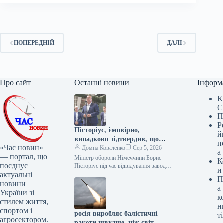
ПОПЕРЕДНІЙ
ДАЛІ
Про сайт
Останні новини
Інформ
К
С
П
Р
Пісторіус, ймовірно,
й
випадково підтвердив, що
п
«Час новин»
Україні передадуть найновіші
Домна Коваленко
Сер 5, 2026
а
— портал, що
гаубиці RCH-155, як
Міністр оборони Німеччини Борис
К
поєднує
повідомляє Bild.
Пісторіус під час відвідування заводу
и
актуальні
KNDS міг ненавмисно підтвердити,
П
що сучасні колісні гаубиці RCH-155
новини
а
вже знаходяться…
України зі
к
стилем життя,
н
спортом і
росія виробляє балістичні
ті
агросектором.
ракети швидше, ніж світ –